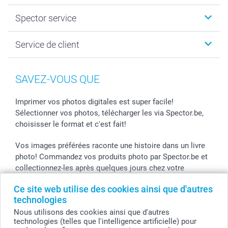
Cadeaux photo
Spector
Spector service
Livre photo
Plan du site
Photo sur toile, Poster & Pêle-mêle
Conditions
Votre photographe
Service de client
Développement photo & Tirage photo
Vie privée
smartbonus
MyNameBook
Gestion des cookies
Liste de prix
information.fr@spector.be
Cadres photo, accessoires déco & bonbons
Statut de ma commnade
SAVEZ-VOUS QUE
Coques smartphone
Stickers & Etiquettes
Imprimer vos photos digitales est super facile!
Sélectionner vos photos, télécharger les via Spector.be,
choisisser le format et c'est fait!
Vos images préférées raconte une histoire dans un livre
photo! Commandez vos produits photo par Spector.be et
collectionnez-les après quelques jours chez votre
photographe.
Ce site web utilise des cookies ainsi que d'autres
technologies
Vous pouvez bénificier des promos Spector par le code
de l'action! Utilisez le code dans votre panier.
Nous utilisons des cookies ainsi que d'autres
technologies (telles que l'intelligence artificielle) pour