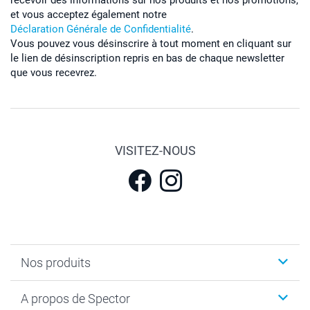
recevoir des informations sur nos produits et nos promotions,
et vous acceptez également notre
Déclaration Générale de Confidentialité
.
Vous pouvez vous désinscrire à tout moment en cliquant sur
le lien de désinscription repris en bas de chaque newsletter
que vous recevrez.
VISITEZ-NOUS
Nos produits
Calendrier photos & Agendas photo
A propos de Spector
Faire-part & Cartes