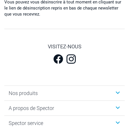
Vous pouvez vous désinscrire à tout moment en cliquant sur
le lien de désinscription repris en bas de chaque newsletter
que vous recevrez.
VISITEZ-NOUS
Nos produits
Calendrier photos & Agendas photo
A propos de Spector
Faire-part & Cartes
Cadeaux photo
Spector
Spector service
Livre photo
Plan du site