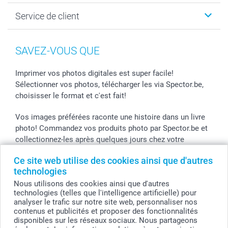
Photo sur toile, Poster & Pêle-mêle
Conditions
Votre photographe
Service de client
Développement photo & Tirage photo
Vie privée
smartbonus
MyNameBook
Gestion des cookies
Liste de prix
information.fr@spector.be
Cadres photo, accessoires déco & bonbons
Statut de ma commnade
SAVEZ-VOUS QUE
Coques smartphone
Stickers & Etiquettes
Imprimer vos photos digitales est super facile!
Sélectionner vos photos, télécharger les via Spector.be,
choisisser le format et c'est fait!
Vos images préférées raconte une histoire dans un livre
photo! Commandez vos produits photo par Spector.be et
collectionnez-les après quelques jours chez votre
photographe.
Ce site web utilise des cookies ainsi que d'autres
technologies
Vous pouvez bénificier des promos Spector par le code
de l'action! Utilisez le code dans votre panier.
Nous utilisons des cookies ainsi que d'autres
technologies (telles que l'intelligence artificielle) pour
analyser le trafic sur notre site web, personnaliser nos
contenus et publicités et proposer des fonctionnalités
disponibles sur les réseaux sociaux. Nous partageons
Tous les prix sont en EURO (€), TVA incluse et hors frais de port.