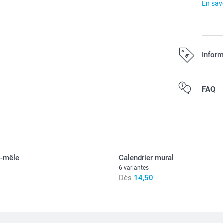
En savo
Inform
Tous les prix s
FAQ
e-mêle
Calendrier mural
6 variantes
Dès
14,50