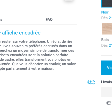
Noir
Dès
2
ns
FAQ
 affiche encadrée
Bois
ester sur votre téléphone. Un éclat de rire
Dès
2
 ou vos souvenirs préférés capturés dans un
s cherchez un moyen simple de transformer ces
photo encadrées sont la solution parfaite.
r de cadre, elles transforment vos photos en
ournée. Que vous décoriez un couloir, un salon
Vo
apte parfaitement à votre maison.
Livrai