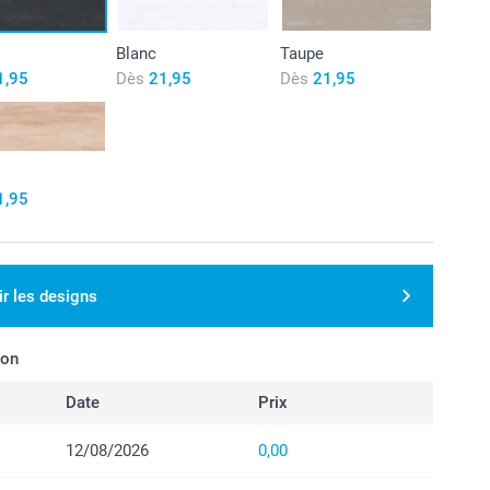
Blanc
Taupe
1,95
Dès
21,95
Dès
21,95
1,95
ir les designs
son
Date
Prix
12/08/2026
0,00