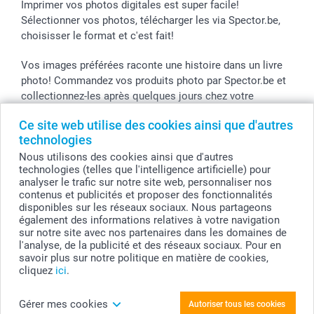
Stickers & Etiquettes
Imprimer vos photos digitales est super facile!
Sélectionner vos photos, télécharger les via Spector.be,
choisisser le format et c'est fait!
Vos images préférées raconte une histoire dans un livre
photo! Commandez vos produits photo par Spector.be et
collectionnez-les après quelques jours chez votre
photographe.
Ce site web utilise des cookies ainsi que d'autres
technologies
Vous pouvez bénificier des promos Spector par le code
de l'action! Utilisez le code dans votre panier.
Nous utilisons des cookies ainsi que d'autres
technologies (telles que l'intelligence artificielle) pour
analyser le trafic sur notre site web, personnaliser nos
contenus et publicités et proposer des fonctionnalités
disponibles sur les réseaux sociaux. Nous partageons
Tous les prix sont en EURO (€), TVA incluse et hors frais de port.
également des informations relatives à votre navigation
sur notre site avec nos partenaires dans les domaines de
© smartphoto group. Tous droits réservés
smartphoto group SA.
l'analyse, de la publicité et des réseaux sociaux. Pour en
Siège social : Kwatrechtsteenweg 160, 9230 Wetteren, Belgique
savoir plus sur notre politique en matière de cookies,
Numéro de TVA BE 0405.706.755
cliquez
ici
.
Numéro d'entreprise 0405.706.755.
Coordonnées bancaires: IBAN BE71 2850 2711 5569 - BIC: GEBABEBB
Gérer mes cookies
Autoriser tous les cookies