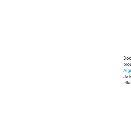
Doo
pro
Alg
Je 
elk