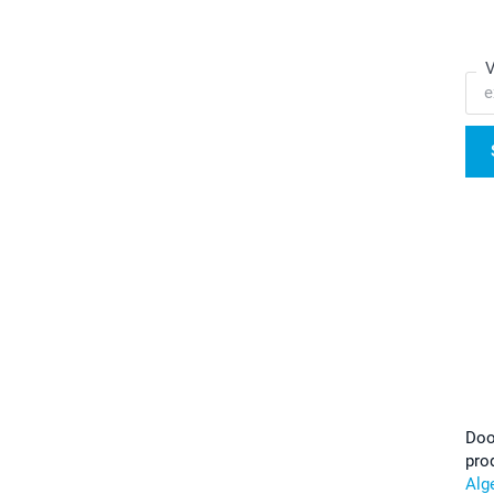
V
Doo
pro
Alg