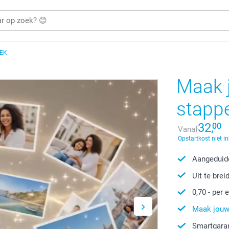
EK
Maak j
stapp
32,
00
Vanaf
Opstartkost niet i
Aangeduide
Uit te brei
0,70
- per e
Maak jouw 
Smartgaran