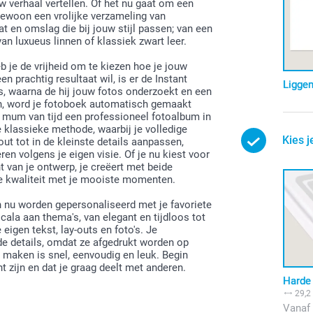
 verhaal vertellen. Of het nu gaat om een
 gewoon een vrolijke verzameling van
 en omslag die bij jouw stijl passen; van een
van luxueus linnen of klassiek zwart leer.
je de vrijheid om te kiezen hoe je jouw
 prachtig resultaat wil, is er de Instant
Ligge
s, waarna de hij jouw fotos onderzoekt en een
n, word je fotoboek automatisch gemaakt
 mum van tijd een professioneel fotoalbum in
 klassieke methode, waarbij je volledige
Kies j
ut tot in de kleinste details aanpassen,
ren volgens je eigen visie. Of je nu kiest voor
nt van je ontwerp, je creëert met beide
ge kwaliteit met je mooiste momenten.
 nu worden gepersonaliseerd met je favoriete
ala aan thema's, van elegant en tijdloos tot
igen tekst, lay-outs en foto's. Je
nde details, omdat ze afgedrukt worden op
 maken is snel, eenvoudig en leuk. Begin
 zijn en dat je graag deelt met anderen.
Harde 
29,2
Vanaf