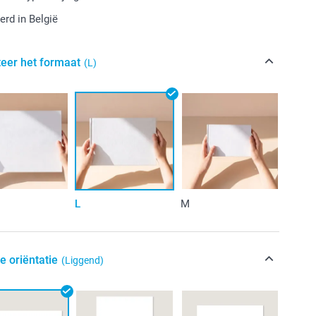
rd in België
teer het formaat
(L)
L
M
e oriëntatie
(Liggend)