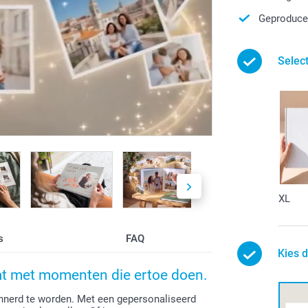
Geproducee
Selec
XL
s
FAQ
Kies d
aat met momenten die ertoe doen.
nerd te worden. Met een gepersonaliseerd