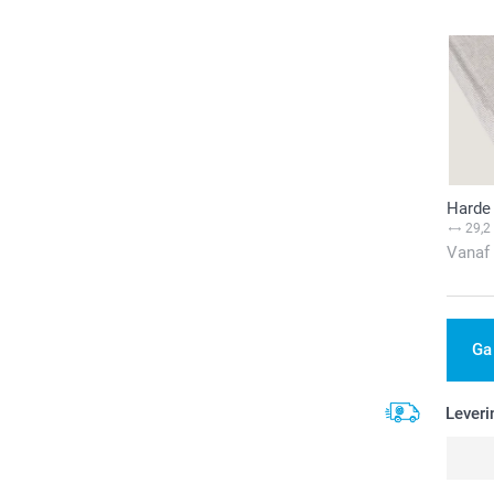
Harde 
29,2
Vanaf
Ga
Leveri