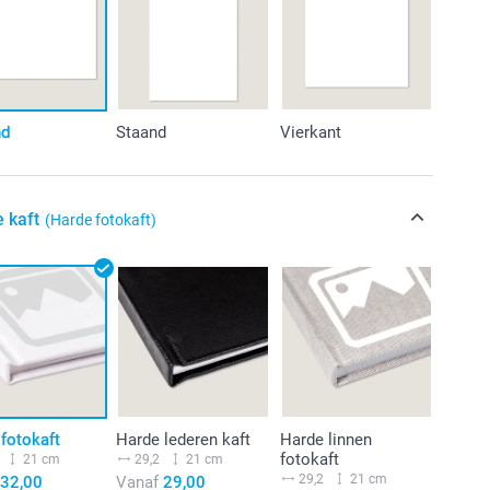
nd
Staand
Vierkant
e kaft
(Harde fotokaft)
fotokaft
Harde lederen kaft
Harde linnen
fotokaft
21 cm
29,2
21 cm
29,2
21 cm
32,00
Vanaf
29,00