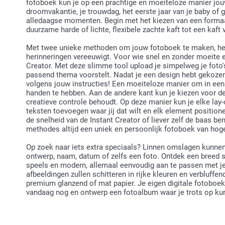
fotoboek kun je op een prachtige en moeiteloze manier jouw
droomvakantie, je trouwdag, het eerste jaar van je baby of
alledaagse momenten. Begin met het kiezen van een formaat
duurzame harde of lichte, flexibele zachte kaft tot een kaft 
Met twee unieke methoden om jouw fotoboek te maken, heb 
herinneringen vereeuwigt. Voor wie snel en zonder moeite een
Creator. Met deze slimme tool upload je simpelweg je foto'
passend thema voorstelt. Nadat je een design hebt gekoze
volgens jouw instructies! Een moeiteloze manier om in een
handen te hebben. Aan de andere kant kun je kiezen voor de
creatieve controle behoudt. Op deze manier kun je elke lay-o
teksten toevoegen waar jij dat wilt en elk element positione
de snelheid van de Instant Creator of liever zelf de baas be
methodes altijd een uniek en persoonlijk fotoboek van ho
Op zoek naar iets extra speciaals? Linnen omslagen kunnen
ontwerp, naam, datum of zelfs een foto. Ontdek een breed sc
speels en modern, allemaal eenvoudig aan te passen met je e
afbeeldingen zullen schitteren in rijke kleuren en verbluffe
premium glanzend of mat papier. Je eigen digitale fotoboek
vandaag nog en ontwerp een fotoalbum waar je trots op kunt