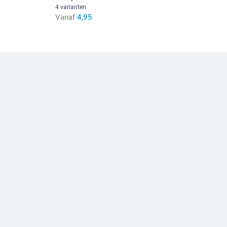
4 varianten
Vanaf
4,95
iedoos Modern
stuk
hikbaarheid van opties
formaat L of XL
iginele bestand scherp is, zal je afdruk dat ook zijn.
Als een foto is gemarkeerd met een driehoekje, is de