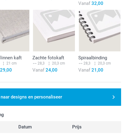
Vanaf
32,00
linnen kaft
Zachte fotokaft
Spiraalbinding
21 cm
28,3
20,3 cm
28,3
20,3 cm
29,00
Vanaf
24,00
Vanaf
21,00
 naar designs en personaliseer
ng
Datum
Prijs