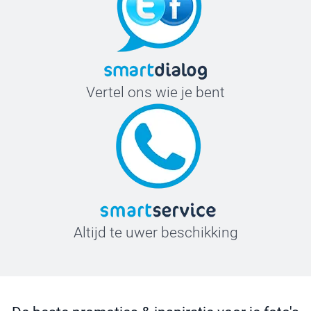
kwalitei
garander
proberen
verslepe
een waa
Zie je h
Vertel ons wie je bent
Log in o
Sla in d
Klik op 
tweede c
Je vindt
Altijd te uwer beschikking