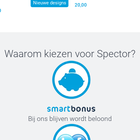
Nieuwe designs
20,00
0
Presentat
9,99 / 
Vanaf
Prijzen en besc
Waarom kiezen voor
Spector
?
Bij ons blijven wordt beloond
Als je or
Let op! 