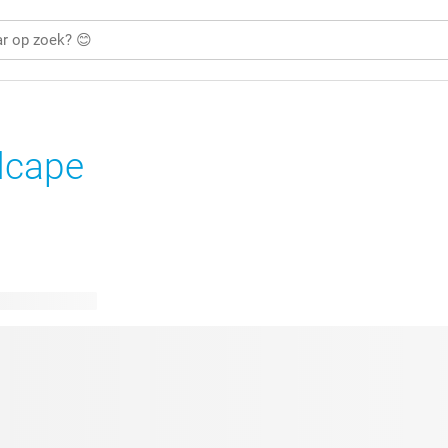
dcape
bare ontwerpen