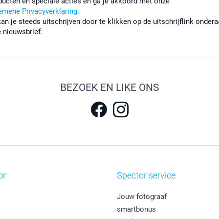
ducten en speciale acties en ga je akkoord met onze
emene Privacyverklaring
.
kan je steeds uitschrijven door te klikken op de uitschrijflink onder
e nieuwsbrief.
BEZOEK EN LIKE ONS
or
Spector service
Jouw fotograaf
smartbonus