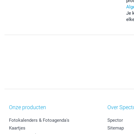
pro
Alg
Je 
elk
Onze producten
Over Spect
Fotokalenders & Fotoagenda's
Spector
Kaartjes
Sitemap