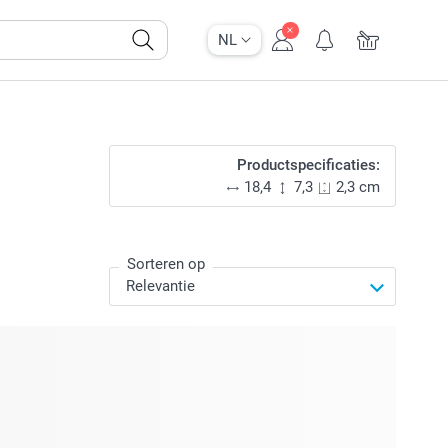
NL
Productspecificaties:
18,4
7,3
2,3 cm
Sorteren op