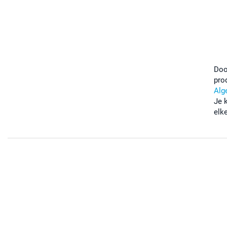
Doo
pro
Alg
Je 
elk