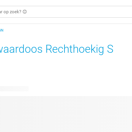
GN
aardoos Rechthoekig S
bare ontwerpen