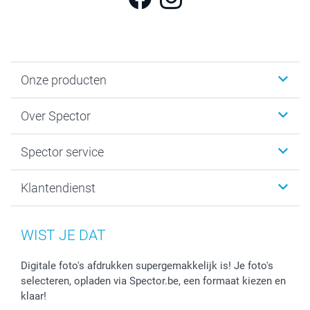
Onze producten
Fotokalenders & Fotoagenda's
Over Spector
Kaartjes
Fotogeschenken
Spector
Spector service
Fotoboeken
Sitemap
Canvas & Wanddecoratie
Voorwaarden
Jouw fotograaf
Klantendienst
Fotoprints, Fotoposter & Fotoalbum met fotoprints
Privacybeleid
smartbonus
MyNameBook
Cookiebeleid
Prijslijst
information.nl@spector.be
Fotokaders, Decoratie en Snoepjes
Mijn orderstatus
WIST JE DAT
Smartphone cases
Stickers en Etiketten
Digitale foto's afdrukken supergemakkelijk is! Je foto's
selecteren, opladen via Spector.be, een formaat kiezen en
klaar!