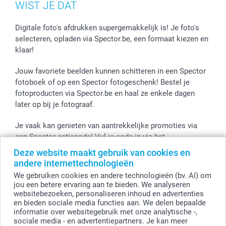
Fotokaders, Decoratie en Snoepjes
Mijn orderstatus
WIST JE DAT
Smartphone cases
Stickers en Etiketten
Digitale foto's afdrukken supergemakkelijk is! Je foto's
selecteren, opladen via Spector.be, een formaat kiezen en
klaar!
Jouw favoriete beelden kunnen schitteren in een Spector
fotoboek of op een Spector fotogeschenk! Bestel je
fotoproducten via Spector.be en haal ze enkele dagen
later op bij je fotograaf.
Je vaak kan genieten van aantrekkelijke promoties via
een Spector actiecode! Vul je code in via het
winkelmandje en de korting wordt onmiddellijk toegepast.
Deze website maakt gebruik van cookies en
andere internettechnologieën
We gebruiken cookies en andere technologieën (bv. AI) om
jou een betere ervaring aan te bieden. We analyseren
Alle prijzen zijn in EURO (€) inclusief BTW en exclusief verzendkosten.
websitebezoeken, personaliseren inhoud en advertenties
en bieden sociale media functies aan. We delen bepaalde
© smartphoto group. Alle rechten voorbehouden
smartphoto group NV.
informatie over websitegebruik met onze analytische -,
Kwatrechtsteenweg 160, 9230 Wetteren, België
sociale media - en advertentiepartners. Je kan meer
BTW-nummer BE 0405.706.755