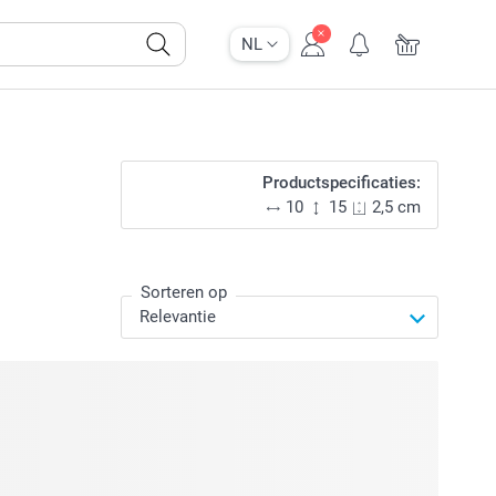
NL
Productspecificaties:
10
15
2,5 cm
Sorteren op