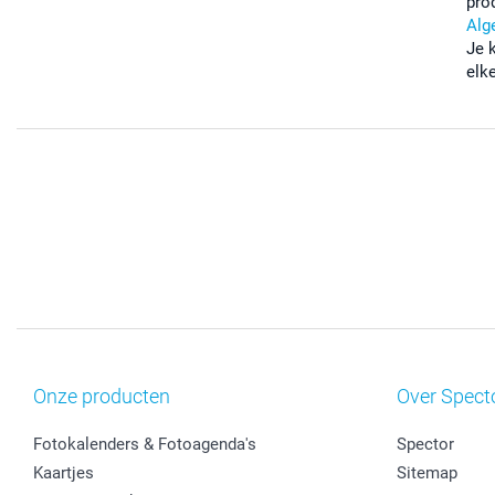
pro
Alg
Je 
elk
Onze producten
Over Spect
Fotokalenders & Fotoagenda's
Spector
Kaartjes
Sitemap