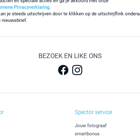
ducten en speciale acties en ga je akkoord met onze
emene Privacyverklaring
.
kan je steeds uitschrijven door te klikken op de uitschrijflink onder
e nieuwsbrief.
BEZOEK EN LIKE ONS
or
Spector service
Jouw fotograaf
smartbonus