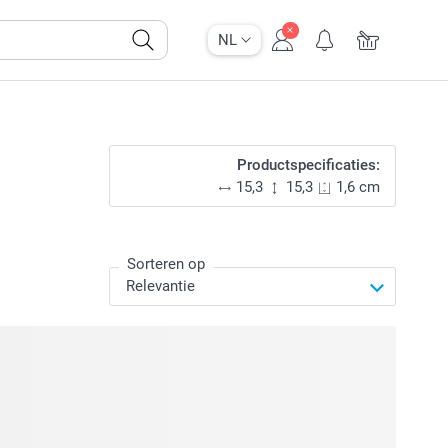
NL
Productspecificaties:
15,3
15,3
1,6 cm
Sorteren op