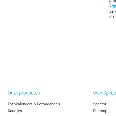
pro
Alg
Je 
elk
Onze producten
Over Spect
Fotokalenders & Fotoagenda's
Spector
Kaartjes
Sitemap