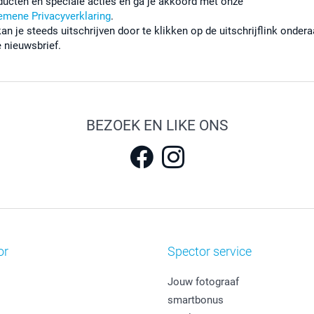
ducten en speciale acties en ga je akkoord met onze
emene Privacyverklaring
.
kan je steeds uitschrijven door te klikken op de uitschrijflink onder
e nieuwsbrief.
BEZOEK EN LIKE ONS
or
Spector service
Jouw fotograaf
smartbonus