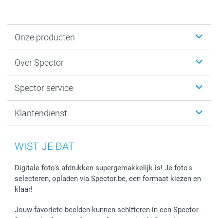
Onze producten
Fotokalenders & Fotoagenda's
Over Spector
Kaartjes
Fotogeschenken
Spector
Spector service
Fotoboeken
Sitemap
Canvas & Wanddecoratie
Voorwaarden
Jouw fotograaf
Klantendienst
Fotoprints, Fotoposter & Fotoalbum met fotoprints
Privacybeleid
smartbonus
MyNameBook
Cookiebeleid
Prijslijst
information.nl@spector.be
Fotokaders, Decoratie en Snoepjes
Mijn orderstatus
WIST JE DAT
Smartphone cases
Stickers en Etiketten
Digitale foto's afdrukken supergemakkelijk is! Je foto's
selecteren, opladen via Spector.be, een formaat kiezen en
klaar!
Jouw favoriete beelden kunnen schitteren in een Spector