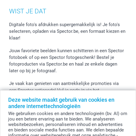
MyNameBook
Cookiebeleid
Prijslijst
information.nl@spector.be
Fotokaders, Decoratie en Snoepjes
Mijn orderstatus
WIST JE DAT
Smartphone cases
Stickers en Etiketten
Digitale foto's afdrukken supergemakkelijk is! Je foto's
selecteren, opladen via Spector.be, een formaat kiezen en
klaar!
Jouw favoriete beelden kunnen schitteren in een Spector
fotoboek of op een Spector fotogeschenk! Bestel je
fotoproducten via Spector.be en haal ze enkele dagen
later op bij je fotograaf.
Je vaak kan genieten van aantrekkelijke promoties via
een Spector actiecode! Vul je code in via het
winkelmandje en de korting wordt onmiddellijk toegepast.
Deze website maakt gebruik van cookies en
andere internettechnologieën
We gebruiken cookies en andere technologieën (bv. AI) om
jou een betere ervaring aan te bieden. We analyseren
Alle prijzen zijn in EURO (€) inclusief BTW en exclusief verzendkosten.
websitebezoeken, personaliseren inhoud en advertenties
en bieden sociale media functies aan. We delen bepaalde
© smartphoto group. Alle rechten voorbehouden
smartphoto group NV.
informatie over websitegebruik met onze analytische -,