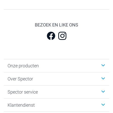
BEZOEK EN LIKE ONS
Onze producten
Fotokalenders & Fotoagenda's
Over Spector
Kaartjes
Fotogeschenken
Spector
Spector service
Fotoboeken
Sitemap
Canvas & Wanddecoratie
Voorwaarden
Jouw fotograaf
Klantendienst
Fotoprints, Fotoposter & Fotoalbum met fotoprints
Privacybeleid
smartbonus