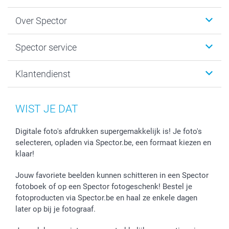
Fotokalenders & Fotoagenda's
Over Spector
Kaartjes
Fotogeschenken
Spector
Spector service
Fotoboeken
Sitemap
Canvas & Wanddecoratie
Voorwaarden
Jouw fotograaf
Klantendienst
Fotoprints, Fotoposter & Fotoalbum met fotoprints
Privacybeleid
smartbonus
MyNameBook
Cookiebeleid
Prijslijst
information.nl@spector.be
Fotokaders, Decoratie en Snoepjes
Mijn orderstatus
WIST JE DAT
Smartphone cases
Stickers en Etiketten
Digitale foto's afdrukken supergemakkelijk is! Je foto's
selecteren, opladen via Spector.be, een formaat kiezen en
klaar!
Jouw favoriete beelden kunnen schitteren in een Spector
fotoboek of op een Spector fotogeschenk! Bestel je
fotoproducten via Spector.be en haal ze enkele dagen
later op bij je fotograaf.