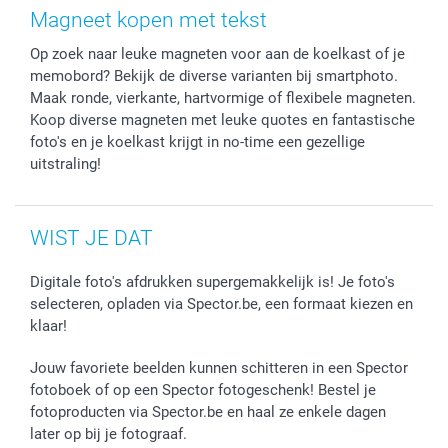
Fotokaders, Decoratie en Snoepjes
Mijn orderstatus
Magneet kopen met tekst
Smartphone cases
Op zoek naar leuke magneten voor aan de koelkast of je
Stickers en Etiketten
memobord? Bekijk de diverse varianten bij smartphoto.
Maak ronde, vierkante, hartvormige of flexibele magneten.
Koop diverse magneten met leuke quotes en fantastische
foto's en je koelkast krijgt in no-time een gezellige
uitstraling!
WIST JE DAT
Digitale foto's afdrukken supergemakkelijk is! Je foto's
selecteren, opladen via Spector.be, een formaat kiezen en
klaar!
Jouw favoriete beelden kunnen schitteren in een Spector
fotoboek of op een Spector fotogeschenk! Bestel je
fotoproducten via Spector.be en haal ze enkele dagen
later op bij je fotograaf.