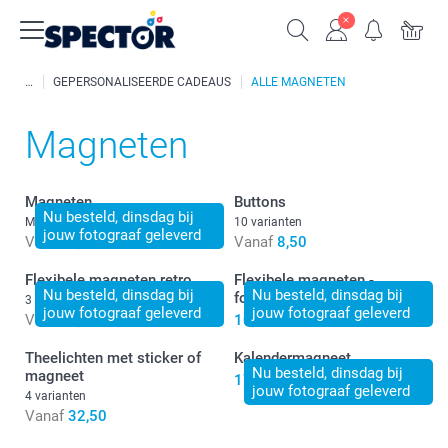
GEPERSONALISEERDE CADEAUS
ALLE MAGNETEN
Magneten
Magneten
Buttons
Nu besteld, dinsdag bij
Meer dan 10 varianten
10 varianten
jouw fotograaf geleverd
Vanaf
8,50
Vanaf
8,50
Flexibele magneten retro
Flexibele magneten -
Nu besteld, dinsdag bij
Nu besteld, dinsdag bij
fotostrip
3 varianten
jouw fotograaf geleverd
jouw fotograaf geleverd
Vanaf
9,50
10,50
Theelichten met sticker of
Kalendermagneet
Nu besteld, dinsdag bij
magneet
17,50
jouw fotograaf geleverd
4 varianten
Vanaf
32,50