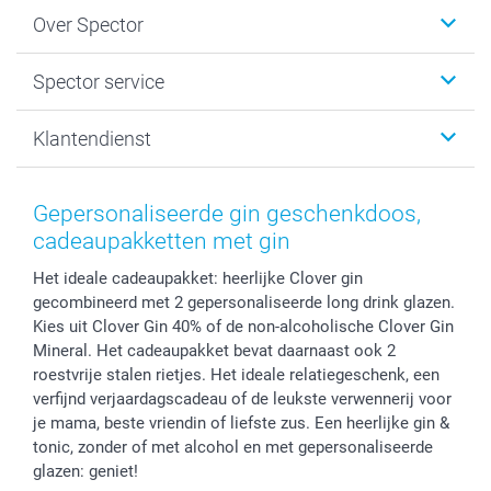
Fotokalenders & Fotoagenda's
Over Spector
Kaartjes
Fotogeschenken
Spector
Spector service
Fotoboeken
Sitemap
Canvas & Wanddecoratie
Voorwaarden
Jouw fotograaf
Klantendienst
Fotoprints, Fotoposter & Fotoalbum met fotoprints
Privacybeleid
smartbonus
MyNameBook
Cookiebeleid
Prijslijst
information.nl@spector.be
Fotokaders, Decoratie en Snoepjes
Mijn orderstatus
Gepersonaliseerde gin geschenkdoos,
Smartphone cases
cadeaupakketten met gin
Stickers en Etiketten
Het ideale cadeaupakket: heerlijke Clover gin
gecombineerd met 2 gepersonaliseerde long drink glazen.
Kies uit Clover Gin 40% of de non-alcoholische Clover Gin
Mineral. Het cadeaupakket bevat daarnaast ook 2
roestvrije stalen rietjes. Het ideale relatiegeschenk, een
verfijnd verjaardagscadeau of de leukste verwennerij voor
je mama, beste vriendin of liefste zus. Een heerlijke gin &
tonic, zonder of met alcohol en met gepersonaliseerde
glazen: geniet!