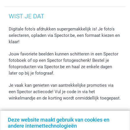
WIST JE DAT
Digitale foto's afdrukken supergemakkelijk is! Je foto's
selecteren, opladen via Spector.be, een formaat kiezen en
klaar!
Jouw favoriete beelden kunnen schitteren in een Spector
fotoboek of op een Spector fotogeschenk! Bestel je
fotoproducten via Spector.be en haal ze enkele dagen
later op bij je fotograaf.
Je vaak kan genieten van aantrekkelijke promoties via
een Spector actiecode! Vul je code in via het
winkelmandje en de korting wordt onmiddellijk toegepast.
Deze website maakt gebruik van cookies en
Alle prijzen zijn in EURO (€) inclusief BTW en exclusief verzendkosten.
andere internettechnologieën
© smartphoto group. Alle rechten voorbehouden