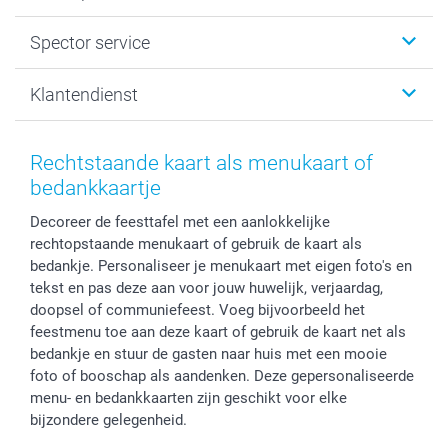
Fotogeschenken
Spector
Spector service
Fotoboeken
Sitemap
Canvas & Wanddecoratie
Voorwaarden
Jouw fotograaf
Klantendienst
Fotoprints, Fotoposter & Fotoalbum met fotoprints
Privacybeleid
smartbonus
MyNameBook
Cookiebeleid
Prijslijst
information.nl@spector.be
Fotokaders, Decoratie en Snoepjes
Mijn orderstatus
Rechtstaande kaart als menukaart of
Smartphone cases
bedankkaartje
Stickers en Etiketten
Decoreer de feesttafel met een aanlokkelijke
rechtopstaande menukaart of gebruik de kaart als
bedankje. Personaliseer je menukaart met eigen foto's en
tekst en pas deze aan voor jouw huwelijk, verjaardag,
doopsel of communiefeest. Voeg bijvoorbeeld het
feestmenu toe aan deze kaart of gebruik de kaart net als
bedankje en stuur de gasten naar huis met een mooie
foto of booschap als aandenken. Deze gepersonaliseerde
menu- en bedankkaarten zijn geschikt voor elke
bijzondere gelegenheid.