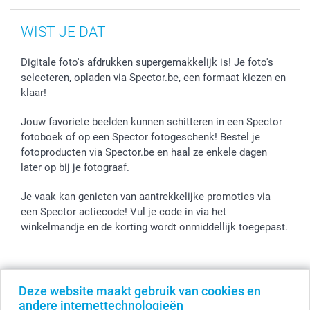
WIST JE DAT
Digitale foto's afdrukken supergemakkelijk is! Je foto's
selecteren, opladen via Spector.be, een formaat kiezen en
klaar!
Jouw favoriete beelden kunnen schitteren in een Spector
fotoboek of op een Spector fotogeschenk! Bestel je
fotoproducten via Spector.be en haal ze enkele dagen
later op bij je fotograaf.
Je vaak kan genieten van aantrekkelijke promoties via
een Spector actiecode! Vul je code in via het
winkelmandje en de korting wordt onmiddellijk toegepast.
Alle prijzen zijn in EURO (€) inclusief BTW en exclusief verzendkosten.
Deze website maakt gebruik van cookies en
© smartphoto group. Alle rechten voorbehouden
andere internettechnologieën