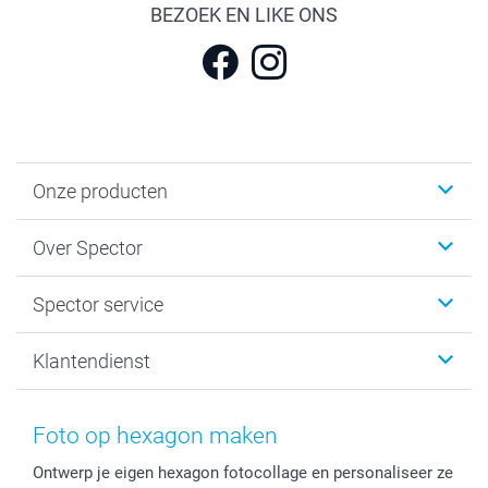
BEZOEK EN LIKE ONS
Onze producten
Fotokalenders & Fotoagenda's
Over Spector
Kaartjes
Fotogeschenken
Spector
Spector service
Fotoboeken
Sitemap
Canvas & Wanddecoratie
Voorwaarden
Jouw fotograaf
Klantendienst
Fotoprints, Fotoposter & Fotoalbum met fotoprints
Privacybeleid
smartbonus
MyNameBook
Cookiebeleid
Prijslijst
information.nl@spector.be
Fotokaders, Decoratie en Snoepjes
Mijn orderstatus
Foto op hexagon maken
Smartphone cases
Ontwerp je eigen hexagon fotocollage en personaliseer ze
Stickers en Etiketten