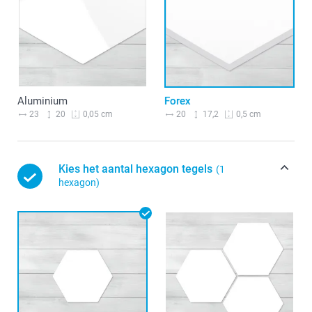
Aluminium
Forex
23
20
20
17,2
0,05 cm
0,5 cm
Kies het aantal hexagon tegels
(1
hexagon)