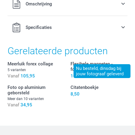
Alle prijzen zijn inclusief BTW
Omschrijving
Specificaties
Gerelateerde producten
Meerluik forex collage
Flexibele magneten -
Nu besteld, dinsdag bij
fotostrip
5 varianten
jouw fotograaf geleverd
Vanaf
105,95
10,50
Foto op aluminium
Citatenboekje
geborsteld
8,50
Meer dan 10 varianten
Vanaf
34,95