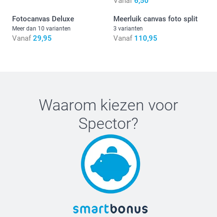
Vanaf
6,50
Fotocanvas Deluxe
Meerluik canvas foto split
Meer dan 10 varianten
3 varianten
Vanaf
29,95
Vanaf
110,95
Wat zijn de precieze afmetingen van de canvassen in mijn
compositie?
Waarom kiezen voor
Spector
?