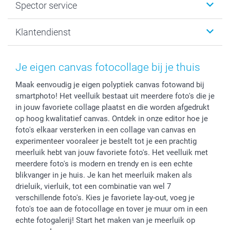
Spector service
Fotoboeken
Sitemap
Canvas & Wanddecoratie
Voorwaarden
Jouw fotograaf
Klantendienst
Fotoprints, Fotoposter & Fotoalbum met fotoprints
Privacybeleid
smartbonus
MyNameBook
Cookiebeleid
Prijslijst
information.nl@spector.be
Fotokaders, Decoratie en Snoepjes
Mijn orderstatus
Je eigen canvas fotocollage bij je thuis
Smartphone cases
Maak eenvoudig je eigen polyptiek canvas fotowand bij
Stickers en Etiketten
smartphoto! Het veelluik bestaat uit meerdere foto's die je
in jouw favoriete collage plaatst en die worden afgedrukt
op hoog kwalitatief canvas. Ontdek in onze editor hoe je
foto's elkaar versterken in een collage van canvas en
experimenteer vooraleer je bestelt tot je een prachtig
meerluik hebt van jouw favoriete foto's. Het veelluik met
meerdere foto's is modern en trendy en is een echte
blikvanger in je huis. Je kan het meerluik maken als
drieluik, vierluik, tot een combinatie van wel 7
verschillende foto's. Kies je favoriete lay-out, voeg je
foto's toe aan de fotocollage en tover je muur om in een
echte fotogalerij! Start het maken van je meerluik op