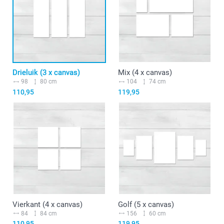
Drieluik (3 x canvas)
Mix (4 x canvas)
98
80 cm
104
74 cm
110,95
119,95
Vierkant (4 x canvas)
Golf (5 x canvas)
84
84 cm
156
60 cm
110,95
119,95