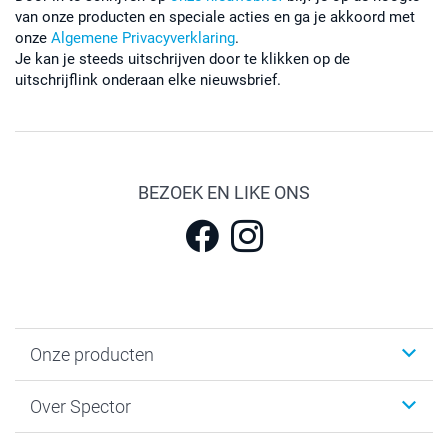
van onze producten en speciale acties en ga je akkoord met
onze
Algemene Privacyverklaring
.
Je kan je steeds uitschrijven door te klikken op de
uitschrijflink onderaan elke nieuwsbrief.
BEZOEK EN LIKE ONS
Onze producten
Fotokalenders & Fotoagenda's
Over Spector
Kaartjes
Fotogeschenken
Spector