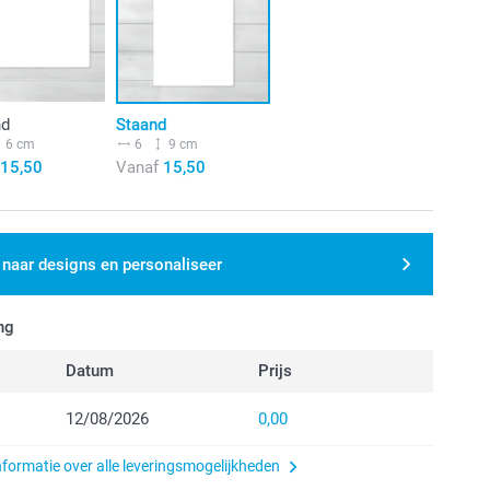
nd
Staand
6 cm
6
9 cm
15,50
Vanaf
15,50
 naar designs en personaliseer
ng
Datum
Prijs
12/08/2026
0,00
nformatie over alle leveringsmogelijkheden