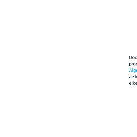
Doo
pro
Alg
Je 
elk