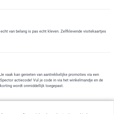
 echt van belang is pas echt kleven. Zelfklevende visitekaartjes
Je vaak kan genieten van aantrekkelijke promoties via een
Spector actiecode! Vul je code in via het winkelmandje en de
korting wordt onmiddellijk toegepast.
jn in EURO (€) inclusief BTW en exclusief verzendkosten.