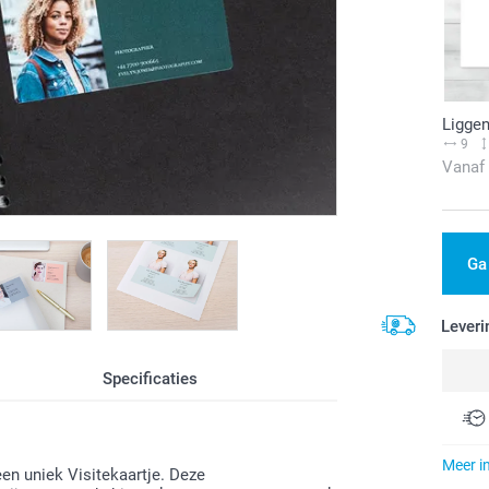
Ligge
9
Vanaf
Ga
Leveri
Specificaties
Meer i
en uniek Visitekaartje. Deze