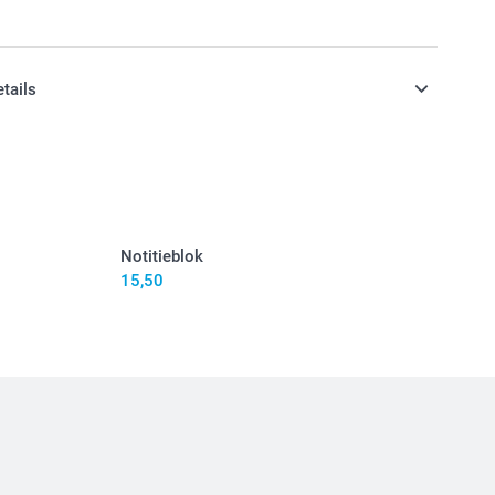
etails
n inclusief BTW
Notitieblok
15,50