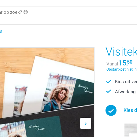
S
Visite
15,
50
Vanaf
Opstartkost niet i
Kies uit v
Afwerking 
Kies d