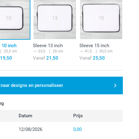
 10 inch
Sleeve 13 inch
Sleeve 15 inch
20,5 cm
33,5
26 cm
41,5
30,5 cm
19,50
Vanaf
21,50
Vanaf
25,50
 naar designs en personaliseer
ng
Datum
Prijs
12/08/2026
0,00