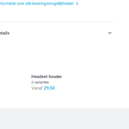
nformatie over alle leveringsmogelijkheden
etails
n inclusief BTW
Headset houder
2 varianten
Vanaf
29,50