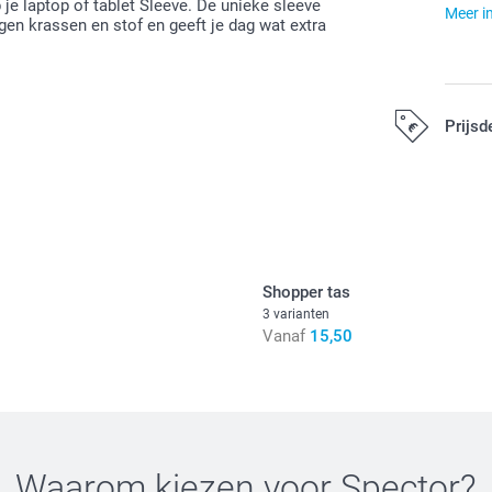
je laptop of tablet Sleeve. De unieke sleeve
Meer i
gen krassen en stof en geeft je dag wat extra
Prijsd
Alle prijzen zij
Shopper tas
3 varianten
Vanaf
15,50
Waarom kiezen voor
Spector
?