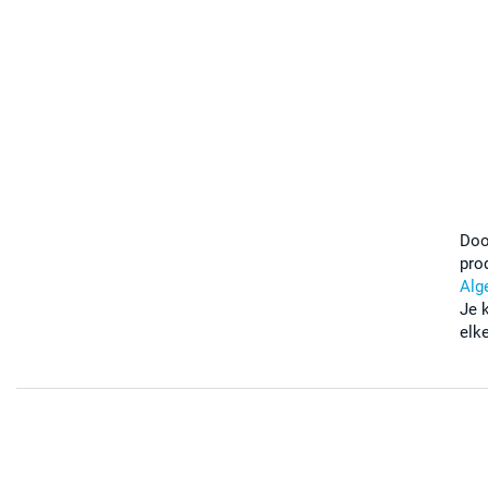
Doo
pro
Alg
Je 
elk