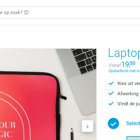
Laptop
19,
50
Vanaf
Opstartkost niet i
Kies uit v
Afwerking 
Vindt de j
Selec