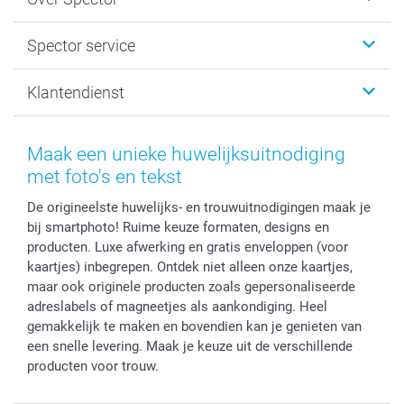
Kaartjes
Fotogeschenken
Spector
Spector service
Fotoboeken
Sitemap
Canvas & Wanddecoratie
Voorwaarden
Jouw fotograaf
Klantendienst
Fotoprints, Fotoposter & Fotoalbum met fotoprints
Privacybeleid
smartbonus
MyNameBook
Cookiebeleid
Prijslijst
information.nl@spector.be
Fotokaders, Decoratie en Snoepjes
Mijn orderstatus
Maak een unieke huwelijksuitnodiging
Smartphone cases
met foto's en tekst
Stickers en Etiketten
De origineelste huwelijks- en trouwuitnodigingen maak je
bij smartphoto! Ruime keuze formaten, designs en
producten. Luxe afwerking en gratis enveloppen (voor
kaartjes) inbegrepen. Ontdek niet alleen onze kaartjes,
maar ook originele producten zoals gepersonaliseerde
adreslabels of magneetjes als aankondiging. Heel
gemakkelijk te maken en bovendien kan je genieten van
een snelle levering. Maak je keuze uit de verschillende
producten voor trouw.