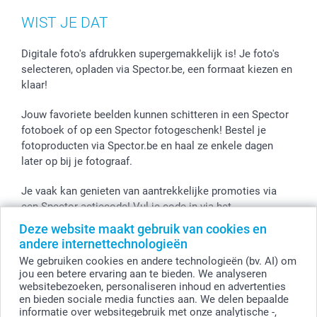
WIST JE DAT
Digitale foto's afdrukken supergemakkelijk is! Je foto's
selecteren, opladen via Spector.be, een formaat kiezen en
klaar!
Jouw favoriete beelden kunnen schitteren in een Spector
fotoboek of op een Spector fotogeschenk! Bestel je
fotoproducten via Spector.be en haal ze enkele dagen
later op bij je fotograaf.
Je vaak kan genieten van aantrekkelijke promoties via
een Spector actiecode! Vul je code in via het
winkelmandje en de korting wordt onmiddellijk toegepast.
Deze website maakt gebruik van cookies en
andere internettechnologieën
We gebruiken cookies en andere technologieën (bv. AI) om
jou een betere ervaring aan te bieden. We analyseren
Alle prijzen zijn in EURO (€) inclusief BTW en exclusief verzendkosten.
websitebezoeken, personaliseren inhoud en advertenties
en bieden sociale media functies aan. We delen bepaalde
© smartphoto group. Alle rechten voorbehouden
smartphoto group NV.
informatie over websitegebruik met onze analytische -,