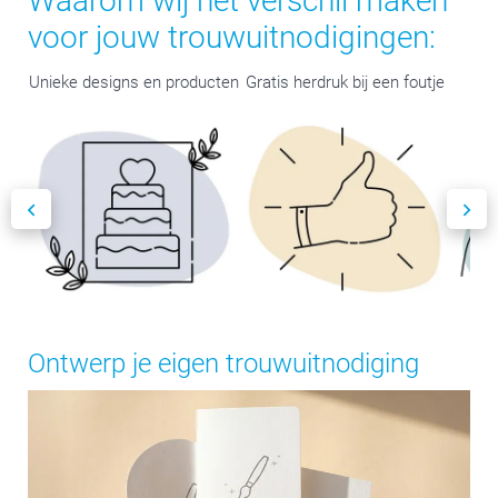
Waarom wij het verschil maken
voor jouw trouwuitnodigingen:
Unieke designs en producten
Gratis herdruk bij een foutje
Be
Ontwerp je eigen trouwuitnodiging