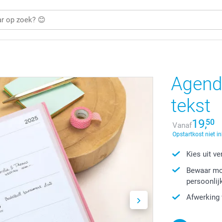
Agenda
tekst
19,
50
Vanaf
Opstartkost niet i
Kies uit v
Bewaar moe
persoonli
Afwerking 