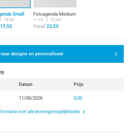
genda Small
Fotoagenda Medium
15 cm
14
15 cm
19,50
Vanaf
22,50
 naar designs en personaliseer
ng
Datum
Prijs
11/08/2026
0,00
nformatie over alle leveringsmogelijkheden