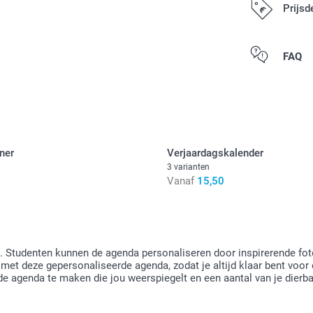
Prijsd
Alle prijzen zij
FAQ
ner
Verjaardagskalender
3 varianten
Vanaf
15,50
Studenten kunnen de agenda personaliseren door inspirerende foto'
nt met deze gepersonaliseerde agenda, zodat je altijd klaar bent vo
de agenda te maken die jou weerspiegelt en een aantal van je dierb