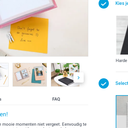
Kies j
Harde 
Selec
s
FAQ
en!
ie mooie momenten niet vergeet. Eenvoudig te