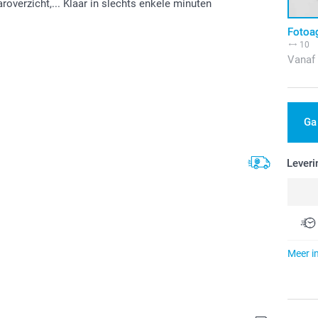
roverzicht,... Klaar in slechts enkele minuten
Fotoa
10
Vanaf
Ga
Leveri
Meer i