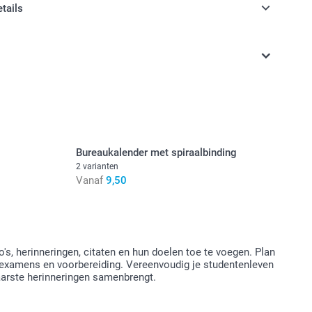
etails
n inclusief BTW
Bureaukalender met spiraalbinding
2 varianten
Vanaf
9,50
s, herinneringen, citaten en hun doelen toe te voegen. Plan
or examens en voorbereiding. Vereenvoudig je studentenleven
aarste herinneringen samenbrengt.