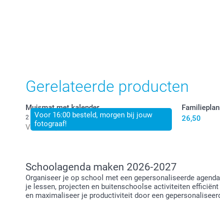
Gerelateerde producten
Muismat met kalender
Familieplan
Voor 16:00 besteld, morgen bij jouw
2 varianten
26,50
fotograaf!
Vanaf
11,50
Schoolagenda maken 2026-2027
Organiseer je op school met een gepersonaliseerde agenda. 
je lessen, projecten en buitenschoolse activiteiten efficië
en maximaliseer je productiviteit door een gepersonaliseer