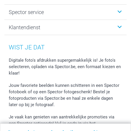
Fotogeschenken
Spector
Spector service
Fotoboeken
Sitemap
Canvas & Wanddecoratie
Voorwaarden
Jouw fotograaf
Klantendienst
Fotoprints, Fotoposter & Fotoalbum met fotoprints
Privacybeleid
smartbonus
MyNameBook
Cookiebeleid
Prijslijst
information.nl@spector.be
Fotokaders, Decoratie en Snoepjes
Mijn orderstatus
WIST JE DAT
Smartphone cases
Stickers en Etiketten
Digitale foto's afdrukken supergemakkelijk is! Je foto's
selecteren, opladen via Spector.be, een formaat kiezen en
klaar!
Jouw favoriete beelden kunnen schitteren in een Spector
fotoboek of op een Spector fotogeschenk! Bestel je
fotoproducten via Spector.be en haal ze enkele dagen
later op bij je fotograaf.
Je vaak kan genieten van aantrekkelijke promoties via
een Spector actiecode! Vul je code in via het
winkelmandje en de korting wordt onmiddellijk toegepast.