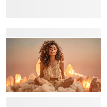
een stijl waarin zachte aardekleuren zoals beige, taupe,
zand, terracotta en subtiele olijftinten samenkomen.
Ontdek gepersonaliseerde decoraties die perfect passen in
een warm minimalistisch interieur. Denk aan een canvas
met je favoriete reisfoto, een subtiele fotocollage of een
stijlvol coffee table book voor op de salontafel. Maak van
jouw herinneringen echte blikvangers die naadloos opgaan
in je home decor.
Ontdek designs geïnspireerd door maanfasen,
sterrenbeeldsymbolen en de zachte warmte van boho-