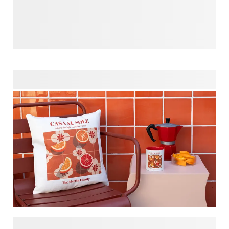
Geef ze een echt uniek cadeau, zoals een
gepersonaliseerde kaartposter die hun nieuwe adres of een
dierbare plek belicht. Markeer de exacte locatie van hun
nieuwe huis, de stad waar ze eerder woonden of zelfs de
plek waar ze een mooie herinnering aan hebben. Deze
elegante posters zijn niet alleen decoratief, maar hebben
ook een diepere betekenis. Elke keer dat ze ernaar kijken,
worden ze herinnerd aan dit spannende nieuwe hoofdstuk in
hun leven. Perfect om karakter aan hun muren toe te
voegen en hun huis om te toveren tot een echt thuis.
Breng rust en warmte in je interieur met Warm Neutrals: