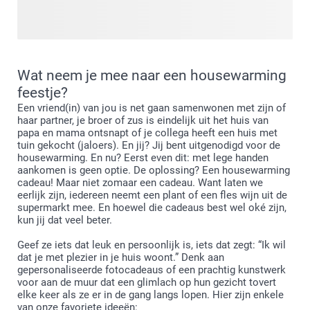
kleuren en -texturen. Elk stuk kan gepersonaliseerd worden:
kies je sterrenbeeld, voeg een naam toe of pas de stijl aan
jouw stemming aan. Deze trend mengt kosmische
spiritualiteit met rustgevende boho-elementen, wat het
Wat neem je mee naar een housewarming
perfect maakt voor betekenisvolle cadeaus of het
feestje?
doeltreffend decoreren van je huis. Klaar voor diepere, meer
Een vriend(in) van jou is net gaan samenwonen met zijn of
mystieke inspiratie? Vervolg je reis door onze volledige
haar partner, je broer of zus is eindelijk uit het huis van
collectie boho-astrologie.
papa en mama ontsnapt of je collega heeft een huis met
tuin gekocht (jaloers). En jij? Jij bent uitgenodigd voor de
housewarming. En nu? Eerst even dit: met lege handen
aankomen is geen optie. De oplossing? Een housewarming
cadeau! Maar niet zomaar een cadeau. Want laten we
eerlijk zijn, iedereen neemt een plant of een fles wijn uit de
supermarkt mee. En hoewel die cadeaus best wel oké zijn,
kun jij dat veel beter.
Geef ze iets dat leuk en persoonlijk is, iets dat zegt: “Ik wil
dat je met plezier in je huis woont.” Denk aan
gepersonaliseerde fotocadeaus of een prachtig kunstwerk
voor aan de muur dat een glimlach op hun gezicht tovert
elke keer als ze er in de gang langs lopen. Hier zijn enkele
van onze favoriete ideeën: