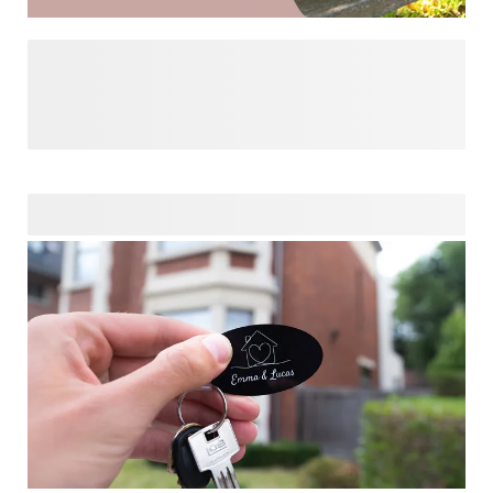
Tover je dierbare foto's met onze leuke AI-filters om in
geweldige gepersonaliseerde cadeaus. Tover
familieportretten om in vrolijke karikaturen, van mama tot
papa en zelfs oma! Verken de mogelijkheden die we voor je
klaar hebben liggen. Met slechts één klik kunt je jouw foto's
verbeteren met leuke effecten en zo unieke cadeautjes
creëren die een glimlach op het gezicht van je dierbaren
toveren.