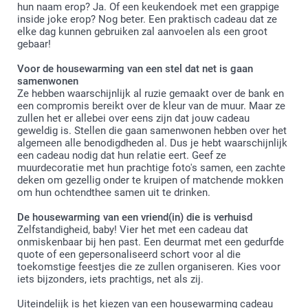
hun naam erop? Ja. Of een keukendoek met een grappige
inside joke erop? Nog beter. Een praktisch cadeau dat ze
elke dag kunnen gebruiken zal aanvoelen als een groot
gebaar!
Voor de housewarming van een stel dat net is gaan
samenwonen
Ze hebben waarschijnlijk al ruzie gemaakt over de bank en
een compromis bereikt over de kleur van de muur. Maar ze
zullen het er allebei over eens zijn dat jouw cadeau
geweldig is. Stellen die gaan samenwonen hebben over het
algemeen alle benodigdheden al. Dus je hebt waarschijnlijk
een cadeau nodig dat hun relatie eert. Geef ze
muurdecoratie met hun prachtige foto's samen, een zachte
deken om gezellig onder te kruipen of matchende mokken
om hun ochtendthee samen uit te drinken.
De housewarming van een vriend(in) die is verhuisd
Zelfstandigheid, baby! Vier het met een cadeau dat
onmiskenbaar bij hen past. Een deurmat met een gedurfde
quote of een gepersonaliseerd schort voor al die
toekomstige feestjes die ze zullen organiseren. Kies voor
iets bijzonders, iets prachtigs, net als zij.
Uiteindelijk is het kiezen van een housewarming cadeau