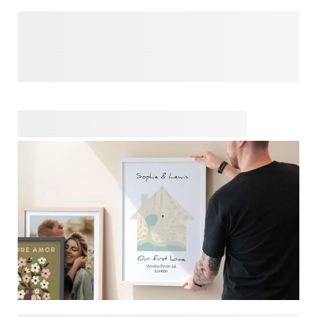
Een nieuwe set sleutels verdient een speciale metgezel.
Een gepersonaliseerde sleutelhanger is de perfecte manier
om het begin van dit nieuwe avontuur te markeren. Bedrukt
met hun naam, initialen of zelfs een grappig berichtje om
het helemaal persoonlijk te maken. In dit kleine, praktische
cadeau worden grote gevoelens gevangen. Elke keer als ze
de deur openen, denken ze aan de fijne herinneringen van
hun gezellige housewarming. Een charmant en betaalbaar
cadeau voor hun nieuwe huis, waar ze elke dag plezier van
zullen hebben en mee rond zullen lopen.