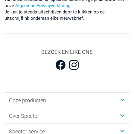
onze
Algemene Privacyverklaring
.
Je kan je steeds uitschrijven door te klikken op de
uitschrijflink onderaan elke nieuwsbrief.
BEZOEK EN LIKE ONS
Onze producten
Fotokalenders & Fotoagenda's
Over Spector
Kaartjes
Fotogeschenken
Spector
Spector service
Fotoboeken
Sitemap