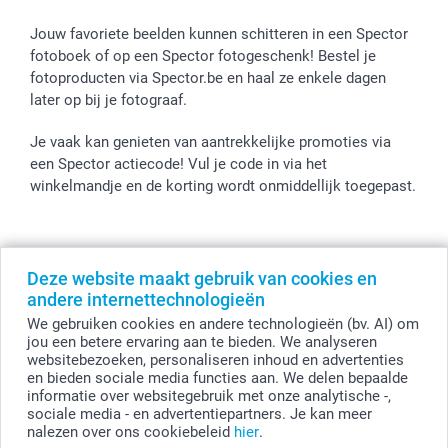
Jouw favoriete beelden kunnen schitteren in een Spector
fotoboek of op een Spector fotogeschenk! Bestel je
fotoproducten via Spector.be en haal ze enkele dagen
later op bij je fotograaf.
Je vaak kan genieten van aantrekkelijke promoties via
een Spector actiecode! Vul je code in via het
winkelmandje en de korting wordt onmiddellijk toegepast.
Alle prijzen zijn in EURO (€) inclusief BTW en exclusief verzendkosten.
Deze website maakt gebruik van cookies en
© smartphoto group. Alle rechten voorbehouden
andere internettechnologieën
smartphoto group NV.
Kwatrechtsteenweg 160, 9230 Wetteren, België
We gebruiken cookies en andere technologieën (bv. AI) om
BTW-nummer BE 0405.706.755
jou een betere ervaring aan te bieden. We analyseren
Ondernemingsnummer 0405.706.755.
websitebezoeken, personaliseren inhoud en advertenties
Bankgegevens: IBAN BE71 2850 2711 5569 - BIC: GEBABEBB
en bieden sociale media functies aan. We delen bepaalde
informatie over websitegebruik met onze analytische -,
sociale media - en advertentiepartners. Je kan meer
nalezen over ons cookiebeleid
hier
.
Personaliseer je Etiketten voor kinderen (set