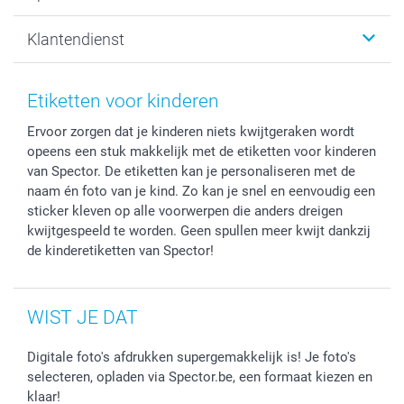
Canvas & Wanddecoratie
Voorwaarden
Jouw fotograaf
Klantendienst
Fotoprints, Fotoposter & Fotoalbum met fotoprints
Privacybeleid
smartbonus
MyNameBook
Cookiebeleid
Prijslijst
information.nl@spector.be
Fotokaders, Decoratie en Snoepjes
Mijn orderstatus
Etiketten voor kinderen
Smartphone cases
Ervoor zorgen dat je kinderen niets kwijtgeraken wordt
Stickers en Etiketten
opeens een stuk makkelijk met de etiketten voor kinderen
van Spector. De etiketten kan je personaliseren met de
naam én foto van je kind. Zo kan je snel en eenvoudig een
sticker kleven op alle voorwerpen die anders dreigen
kwijtgespeeld te worden. Geen spullen meer kwijt dankzij
de kinderetiketten van Spector!
WIST JE DAT
Digitale foto's afdrukken supergemakkelijk is! Je foto's
selecteren, opladen via Spector.be, een formaat kiezen en
klaar!