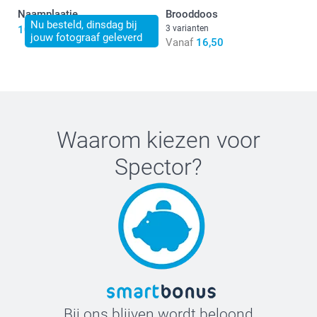
Naamplaatje
Brooddoos
Nu besteld, dinsdag bij
10,50
3 varianten
jouw fotograaf geleverd
Vanaf
16,50
Waarom kiezen voor
Spector
?
Bij ons blijven wordt beloond