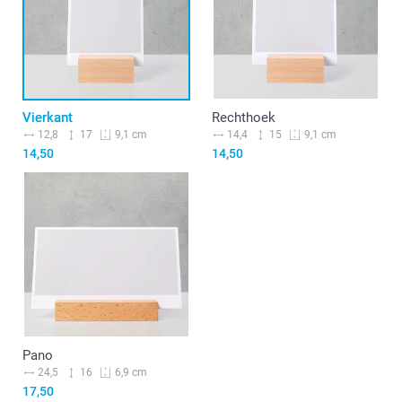
Vierkant
Rechthoek
12,8
17
14,4
15
9,1 cm
9,1 cm
14,50
14,50
Pano
24,5
16
6,9 cm
17,50