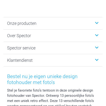
Onze producten
Fotokalenders & Fotoagenda's
Over Spector
Kaartjes
Fotogeschenken
Spector
Spector service
Fotoboeken
Sitemap
Canvas & Wanddecoratie
Voorwaarden
Jouw fotograaf
Klantendienst
Fotoprints, Fotoposter & Fotoalbum met fotoprints
Privacybeleid
smartbonus
MyNameBook
Cookiebeleid
Prijslijst
information.nl@spector.be
Fotokaders, Decoratie en Snoepjes
Mijn orderstatus
Bestel nu je eigen unieke design
Smartphone cases
fotohouder met foto's
Stickers en Etiketten
Stel je favoriete foto’s tentoon in deze originele design
fotohouder van Spector. Ontwerp 13 persoonlijke foto’s
met een uniek retro effect. Deze 13 verschillende foto’s