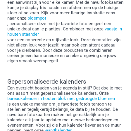
een aanwinst zijn voor elke kamer. Met de navulfotokaarten
kun je je display fris houden en afstemmen op de huidige
sfeer of seizoen. Kijk voor meer fleurige inspiratie eens
naar onze
bloempot
, personaliseer deze met je favoriete foto en geef een
unieke draai aan je plantjes. Combineer met onze
vaasje in
houten staander
voor een coherente en stijlvolle look. Deze decoraties zijn
niet alleen leuk voor jezelf, maar ook een attent cadeau
voor je dierbaren. Door deze producten te combineren
creëer je een harmonieuze en unieke omgeving die jouw
eigen smaak weerspiegelt.
Gepersonaliseerde kalenders
Een overzicht houden van je agenda in stijl? Dat doe je met
ons assortiment gepersonaliseerde kalenders. Onze
bureaukalender in houten blok met gedroogde bloemen
is een unieke manier om je favoriete foto's tentoon te
stellen en tegelijkertijd belangrijke data bij te houden. De
navulbare fotokaarten maken het gemakkelijk om je
kalender elk jaar te updaten met nieuwe herinneringen en
evenementen. Voor zij die hun kalender liever aan de muur
hangen, biedt onze
wandkalender