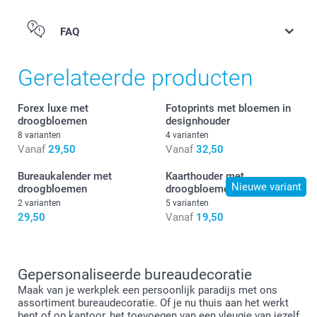
FAQ
Bureaukalenderprints
Gerelateerde producten
Forex luxe met
Fotoprints met bloemen in
droogbloemen
designhouder
8 varianten
4 varianten
Vanaf
29,50
Vanaf
32,50
Bureaukalender met
Kaarthouder met
Nieuwe variant
droogbloemen
droogbloemen
2 varianten
5 varianten
29,50
Vanaf
19,50
Gepersonaliseerde bureaudecoratie
Maak van je werkplek een persoonlijk paradijs met ons
assortiment bureaudecoratie. Of je nu thuis aan het werkt
bent of op kantoor, het toevoegen van een vleugje van jezelf