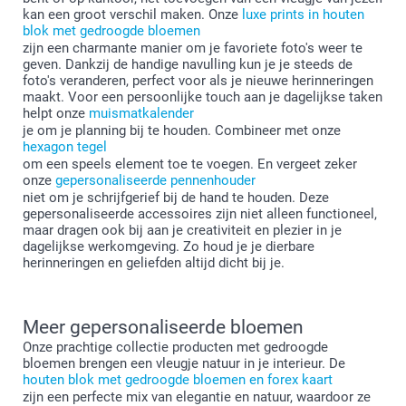
kan een groot verschil maken. Onze
luxe prints in houten
Luxe fotoprints
blok met gedroogde bloemen
zijn een charmante manier om je favoriete foto's weer te
geven. Dankzij de handige navulling kun je je steeds de
foto's veranderen, perfect voor als je nieuwe herinneringen
maakt. Voor een persoonlijke touch aan je dagelijkse taken
helpt onze
muismatkalender
je om je planning bij te houden. Combineer met onze
hexagon tegel
om een speels element toe te voegen. En vergeet zeker
onze
gepersonaliseerde pennenhouder
niet om je schrijfgerief bij de hand te houden. Deze
gepersonaliseerde accessoires zijn niet alleen functioneel,
maar dragen ook bij aan je creativiteit en plezier in je
dagelijkse werkomgeving. Zo houd je je dierbare
herinneringen en geliefden altijd dicht bij je.
Forex
Meer gepersonaliseerde bloemen
Onze prachtige collectie producten met gedroogde
bloemen brengen een vleugje natuur in je interieur. De
houten blok met gedroogde bloemen en forex kaart
zijn een perfecte mix van elegantie en natuur, waardoor ze