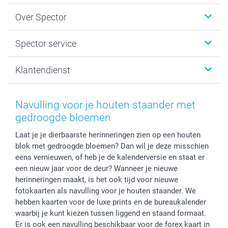
Fotokalenders & Fotoagenda's
Over Spector
Kaartjes
Fotogeschenken
Spector
Spector service
Fotoboeken
Sitemap
Canvas & Wanddecoratie
Voorwaarden
Jouw fotograaf
Klantendienst
Fotoprints, Fotoposter & Fotoalbum met fotoprints
Privacybeleid
smartbonus
MyNameBook
Cookiebeleid
Prijslijst
information.nl@spector.be
Fotokaders, Decoratie en Snoepjes
Mijn orderstatus
Navulling voor je houten staander met
Smartphone cases
gedroogde bloemen
Stickers en Etiketten
Laat je je dierbaarste herinneringen zien op een houten
blok met gedroogde bloemen? Dan wil je deze misschien
eens vernieuwen, of heb je de kalenderversie en staat er
een nieuw jaar voor de deur? Wanneer je nieuwe
herinneringen maakt, is het ook tijd voor nieuwe
fotokaarten als navulling voor je houten staander. We
hebben kaarten voor de luxe prints en de bureaukalender
waarbij je kunt kiezen tussen liggend en staand formaat.
Er is ook een navulling beschikbaar voor de forex kaart in