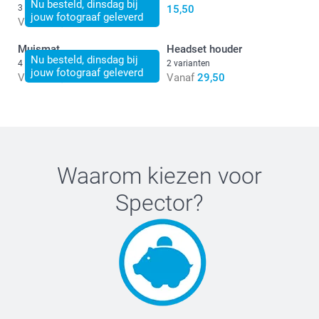
Nu besteld, dinsdag bij
3 varianten
15,50
jouw fotograaf geleverd
Vanaf
14,50
Muismat
Headset houder
Nu besteld, dinsdag bij
4 varianten
2 varianten
jouw fotograaf geleverd
Vanaf
11,50
Vanaf
29,50
Waarom kiezen voor
Spector
?