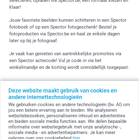
selecteren, opladen via Spector.be, een formaat kiezen en
klaar!
Jouw favoriete beelden kunnen schitteren in een Spector
fotoboek of op een Spector fotogeschenk! Bestel je
fotoproducten via Spector.be en haal ze enkele dagen
later op bij je fotograaf.
Je vaak kan genieten van aantrekkelijke promoties via
een Spector actiecode! Vul je code in via het
winkelmandje en de korting wordt onmiddellijk toegepast.
Deze website maakt gebruik van cookies en
Alle prijzen zijn in EURO (€) inclusief BTW en exclusief verzendkosten.
andere internettechnologieën
© smartphoto group. Alle rechten voorbehouden
We gebruiken cookies en andere technologieën (bv. AI) om
smartphoto group NV.
Kwatrechtsteenweg 160, 9230 Wetteren, België
jou een betere ervaring aan te bieden. We analyseren
BTW-nummer BE 0405.706.755
websitebezoeken, personaliseren inhoud en advertenties
Ondernemingsnummer 0405.706.755.
en bieden sociale media functies aan. We delen bepaalde
Bankgegevens: IBAN BE71 2850 2711 5569 - BIC: GEBABEBB
informatie over websitegebruik met onze analytische -,
sociale media - en advertentiepartners. Je kan meer
nalezen over ons cookiebeleid
hier
.