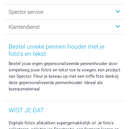
Fotogeschenken
Spector
Spector service
Fotoboeken
Sitemap
Canvas & Wanddecoratie
Voorwaarden
Jouw fotograaf
Klantendienst
Fotoprints, Fotoposter & Fotoalbum met fotoprints
Privacybeleid
smartbonus
MyNameBook
Cookiebeleid
Prijslijst
information.nl@spector.be
Fotokaders, Decoratie en Snoepjes
Mijn orderstatus
Bestel unieke pennen houder met je
Smartphone cases
foto's en tekst
Stickers en Etiketten
Bestel jouw eigen gepersonaliseerde pennenhouder door
simpelweg jouw foto's en tekst toe te voegen; een product
van Spector. Fleur je bureau op met een toffe foto dankzij
deze gepersonaliseerde pennenhouder. Ideaal als
bureaumateriaal.
WIST JE DAT
Digitale foto's afdrukken supergemakkelijk is! Je foto's