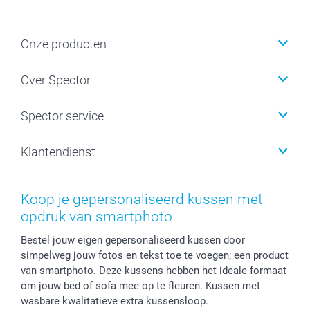
Onze producten
Fotokalenders & Fotoagenda's
Over Spector
Kaartjes
Fotogeschenken
Spector
Spector service
Fotoboeken
Sitemap
Canvas & Wanddecoratie
Voorwaarden
Jouw fotograaf
Klantendienst
Fotoprints, Fotoposter & Fotoalbum met fotoprints
Privacybeleid
smartbonus
MyNameBook
Cookiebeleid
Prijslijst
information.nl@spector.be
Fotokaders, Decoratie en Snoepjes
Mijn orderstatus
Koop je gepersonaliseerd kussen met
Smartphone cases
opdruk van smartphoto
Stickers en Etiketten
Bestel jouw eigen gepersonaliseerd kussen door
simpelweg jouw fotos en tekst toe te voegen; een product
van smartphoto. Deze kussens hebben het ideale formaat
om jouw bed of sofa mee op te fleuren. Kussen met
wasbare kwalitatieve extra kussensloop.