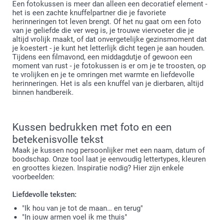
Een fotokussen is meer dan alleen een decoratief element -
het is een zachte knuffelpartner die je favoriete
herinneringen tot leven brengt. Of het nu gaat om een foto
van je geliefde die ver weg is, je trouwe viervoeter die je
altijd vrolijk maakt, of dat onvergetelijke gezinsmoment dat
je koestert - je kunt het letterlijk dicht tegen je aan houden.
Tijdens een filmavond, een middagdutje of gewoon een
moment van rust - je fotokussen is er om je te troosten, op
te vrolijken en je te omringen met warmte en liefdevolle
herinneringen. Het is als een knuffel van je dierbaren, altijd
binnen handbereik.
Kussen bedrukken met foto en een
betekenisvolle tekst
Maak je kussen nog persoonlijker met een naam, datum of
boodschap. Onze tool laat je eenvoudig lettertypes, kleuren
en groottes kiezen. Inspiratie nodig? Hier zijn enkele
voorbeelden:
Liefdevolle teksten:
"Ik hou van je tot de maan… en terug"
"In jouw armen voel ik me thuis"