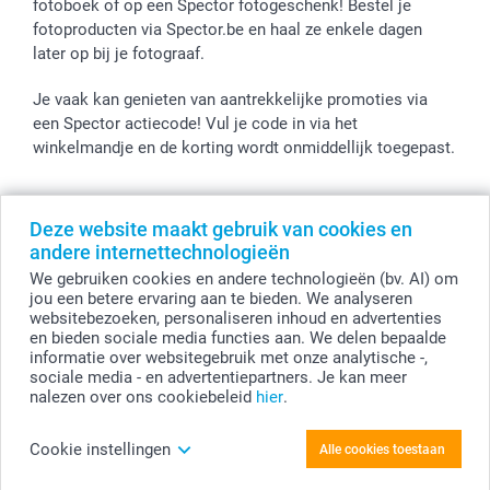
fotoboek of op een Spector fotogeschenk! Bestel je
fotoproducten via Spector.be en haal ze enkele dagen
later op bij je fotograaf.
Je vaak kan genieten van aantrekkelijke promoties via
een Spector actiecode! Vul je code in via het
winkelmandje en de korting wordt onmiddellijk toegepast.
Deze website maakt gebruik van cookies en
Alle prijzen zijn in EURO (€) inclusief BTW en exclusief verzendkosten.
andere internettechnologieën
© smartphoto group. Alle rechten voorbehouden
We gebruiken cookies en andere technologieën (bv. AI) om
smartphoto group NV.
Kwatrechtsteenweg 160, 9230 Wetteren, België
jou een betere ervaring aan te bieden. We analyseren
BTW-nummer BE 0405.706.755
websitebezoeken, personaliseren inhoud en advertenties
Ondernemingsnummer 0405.706.755.
en bieden sociale media functies aan. We delen bepaalde
Bankgegevens: IBAN BE71 2850 2711 5569 - BIC: GEBABEBB
informatie over websitegebruik met onze analytische -,
sociale media - en advertentiepartners. Je kan meer
nalezen over ons cookiebeleid
hier
.
Personaliseer je Toilettas zwart
Cookie instellingen
Alle cookies toestaan