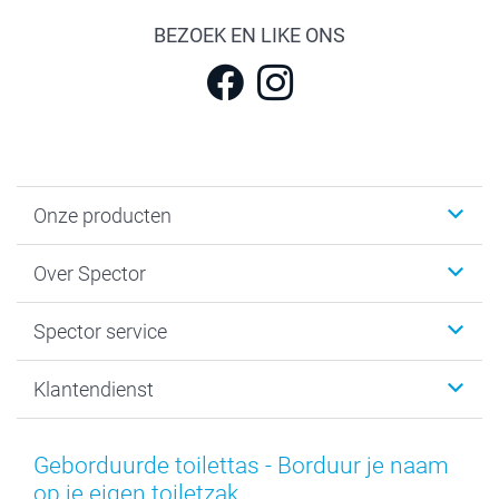
BEZOEK EN LIKE ONS
Onze producten
Fotokalenders & Fotoagenda's
Over Spector
Kaartjes
Fotogeschenken
Spector
Spector service
Fotoboeken
Sitemap
Canvas & Wanddecoratie
Voorwaarden
Jouw fotograaf
Klantendienst
Fotoprints, Fotoposter & Fotoalbum met fotoprints
Privacybeleid
smartbonus
MyNameBook
Cookiebeleid
Prijslijst
information.nl@spector.be
Fotokaders, Decoratie en Snoepjes
Mijn orderstatus
Geborduurde toilettas - Borduur je naam
Smartphone cases
op je eigen toiletzak