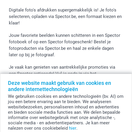
Smartphone cases
Stickers en Etiketten
Digitale foto's afdrukken supergemakkelijk is! Je foto's
selecteren, opladen via Spector.be, een formaat kiezen en
klaar!
Jouw favoriete beelden kunnen schitteren in een Spector
fotoboek of op een Spector fotogeschenk! Bestel je
fotoproducten via Spector.be en haal ze enkele dagen
later op bij je fotograaf.
Je vaak kan genieten van aantrekkelijke promoties via
een Spector actiecode! Vul je code in via het
winkelmandje en de korting wordt onmiddellijk toegepast.
Deze website maakt gebruik van cookies en
andere internettechnologieën
We gebruiken cookies en andere technologieën (bv. AI) om
jou een betere ervaring aan te bieden. We analyseren
Alle prijzen zijn in EURO (€) inclusief BTW en exclusief verzendkosten.
websitebezoeken, personaliseren inhoud en advertenties
en bieden sociale media functies aan. We delen bepaalde
© smartphoto group. Alle rechten voorbehouden
smartphoto group NV.
informatie over websitegebruik met onze analytische -,
Kwatrechtsteenweg 160, 9230 Wetteren, België
sociale media - en advertentiepartners. Je kan meer
BTW-nummer BE 0405.706.755
nalezen over ons cookiebeleid
hier
.
Ondernemingsnummer 0405.706.755.