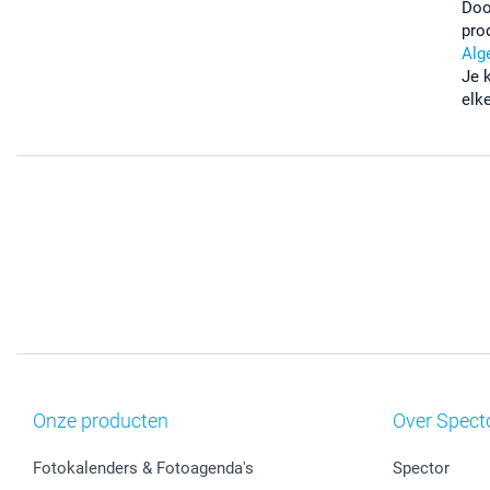
Doo
pro
Alg
Je 
elk
Onze producten
Over Spect
Fotokalenders & Fotoagenda's
Spector