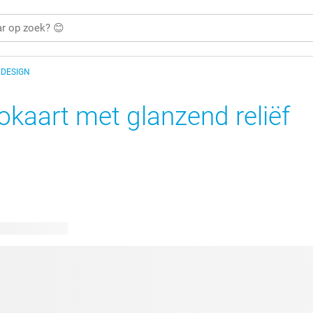
 DESIGN
okaart met glanzend reliëf
bare ontwerpen