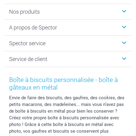
Nos produits
Calendrier photos & Agendas photo
A propos de Spector
Faire-part & Cartes
Cadeaux photo
Spector
Spector service
Livre photo
Plan du site
Photo sur toile, Poster & Pêle-mêle
Conditions
Votre photographe
Service de client
Développement photo & Tirage photo
Vie privée
smartbonus
MyNameBook
Gestion des cookies
Liste de prix
information.fr@spector.be
Cadres photo, accessoires déco & bonbons
Statut de ma commnade
Boîte à biscuits personnalisée - boîte à
Coques smartphone
gâteaux en métal
Stickers & Etiquettes
Envie de faire des biscuits, des gaufres, des cookies, des
petits macarons, des madeleines... mais vous n’avez pas
de boîte à biscuits en métal pour bien les conserver ?
Créez votre propre boîte à biscuits personnalisée avec
photo ! Grâce à cette boîte à biscuits en métal avec
photo, vos gaufres et biscuits se conservent plus