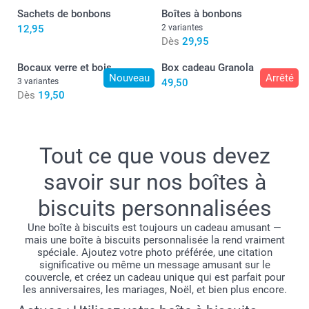
Sachets de bonbons
Boîtes à bonbons
12,95
2 variantes
Dès
29,95
Bocaux verre et bois
Box cadeau Granola
Nouveau
Arrêté
3 variantes
49,50
Dès
19,50
Tout ce que vous devez
Carrée : 1 x 120gr de "Charlotte Chocolat" cookies au
chocolat, noisettes & fleur de sel et 1 x 120gr de
savoir sur nos boîtes à
"Céline Citron" sablés au citron
Rectangle: garni de 90 gr de cookies au chocolat et
biscuits personnalisées
noisettes "Charlotte Chocolat" emballés
Une boîte à biscuits est toujours un cadeau amusant —
individuellement
mais une boîte à biscuits personnalisée la rend vraiment
Rond & coeur: garni de 75 gr de cookies au chocolat et
spéciale. Ajoutez votre photo préférée, une citation
noisettes "Charlotte Chocolat" emballés
significative ou même un message amusant sur le
individuellement
couvercle, et créez un cadeau unique qui est parfait pour
les anniversaires, les mariages, Noël, et bien plus encore.
Biscuits bio et sans gluten
Cliquez ici pour connaître les informations