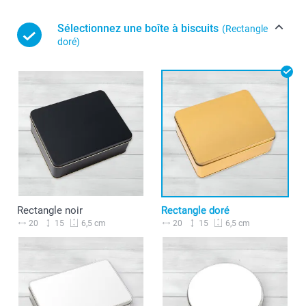
Sélectionnez une boîte à biscuits
(Rectangle
doré)
Rectangle noir
Rectangle doré
20
15
20
15
6,5 cm
6,5 cm