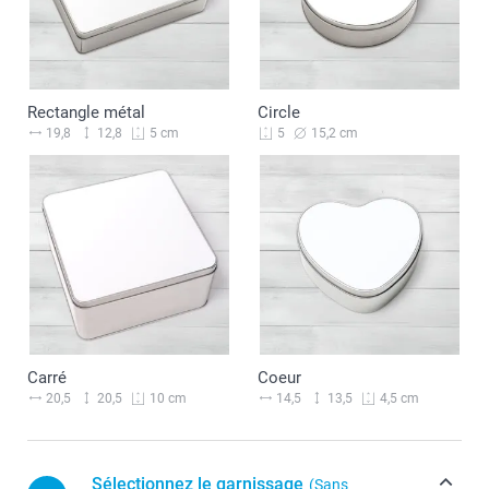
Rectangle métal
Circle
19,8
12,8
15,2 cm
5 cm
5
Carré
Coeur
20,5
20,5
14,5
13,5
10 cm
4,5 cm
Sélectionnez le garnissage
(Sans