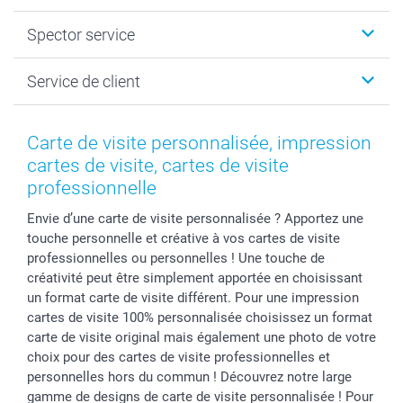
Cadeaux photo
Spector
Spector service
Livre photo
Plan du site
Photo sur toile, Poster & Pêle-mêle
Conditions
Votre photographe
Service de client
Développement photo & Tirage photo
Vie privée
smartbonus
MyNameBook
Gestion des cookies
Liste de prix
information.fr@spector.be
Cadres photo, accessoires déco & bonbons
Statut de ma commnade
Carte de visite personnalisée, impression
Coques smartphone
cartes de visite, cartes de visite
Stickers & Etiquettes
professionnelle
Envie d’une carte de visite personnalisée ? Apportez une
touche personnelle et créative à vos cartes de visite
professionnelles ou personnelles ! Une touche de
créativité peut être simplement apportée en choisissant
un format carte de visite différent. Pour une impression
cartes de visite 100% personnalisée choisissez un format
carte de visite original mais également une photo de votre
choix pour des cartes de visite professionnelles et
personnelles hors du commun ! Découvrez notre large
gamme de designs de carte de visite personnalisée ! Pour