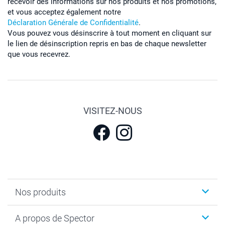
recevoir des informations sur nos produits et nos promotions,
et vous acceptez également notre
Déclaration Générale de Confidentialité
.
Vous pouvez vous désinscrire à tout moment en cliquant sur
le lien de désinscription repris en bas de chaque newsletter
que vous recevrez.
VISITEZ-NOUS
Nos produits
Calendrier photos & Agendas photo
A propos de Spector
Faire-part & Cartes