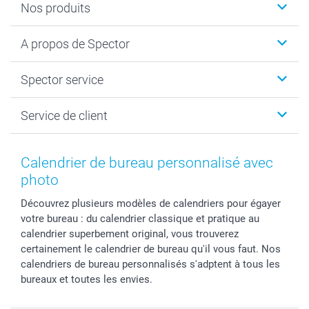
Nos produits
Calendrier photos & Agendas photo
A propos de Spector
Faire-part & Cartes
Cadeaux photo
Spector
Spector service
Livre photo
Plan du site
Photo sur toile, Poster & Pêle-mêle
Conditions
Votre photographe
Service de client
Développement photo & Tirage photo
Vie privée
smartbonus
MyNameBook
Gestion des cookies
Liste de prix
information.fr@spector.be
Cadres photo, accessoires déco & bonbons
Statut de ma commnade
Calendrier de bureau personnalisé avec
Coques smartphone
photo
Stickers & Etiquettes
Découvrez plusieurs modèles de calendriers pour égayer
votre bureau : du calendrier classique et pratique au
calendrier superbement original, vous trouverez
certainement le calendrier de bureau qu'il vous faut. Nos
calendriers de bureau personnalisés s'adptent à tous les
bureaux et toutes les envies.