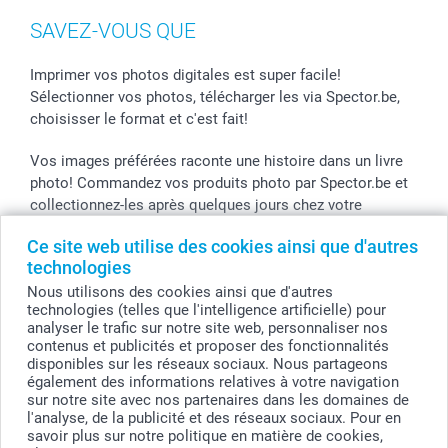
SAVEZ-VOUS QUE
Imprimer vos photos digitales est super facile!
Sélectionner vos photos, télécharger les via Spector.be,
choisisser le format et c'est fait!
Vos images préférées raconte une histoire dans un livre
photo! Commandez vos produits photo par Spector.be et
collectionnez-les après quelques jours chez votre
photographe.
Ce site web utilise des cookies ainsi que d'autres
technologies
Vous pouvez bénificier des promos Spector par le code
de l'action! Utilisez le code dans votre panier.
Nous utilisons des cookies ainsi que d'autres
technologies (telles que l'intelligence artificielle) pour
analyser le trafic sur notre site web, personnaliser nos
contenus et publicités et proposer des fonctionnalités
disponibles sur les réseaux sociaux. Nous partageons
Tous les prix sont en EURO (€), TVA incluse et hors frais de port.
également des informations relatives à votre navigation
sur notre site avec nos partenaires dans les domaines de
© smartphoto group. Tous droits réservés
smartphoto group SA.
l'analyse, de la publicité et des réseaux sociaux. Pour en
Siège social : Kwatrechtsteenweg 160, 9230 Wetteren, Belgique
savoir plus sur notre politique en matière de cookies,
Numéro de TVA BE 0405.706.755