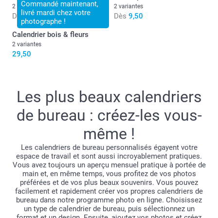
Commandé maintenant,
2 variantes
2 variantes
livré mardi chez votre
Dès
11,50
Dès
9,50
photographe !
Calendrier bois & fleurs
2 variantes
29,50
Les plus beaux calendriers
de bureau : créez-les vous-
même !
Les calendriers de bureau personnalisés égayent votre
espace de travail et sont aussi incroyablement pratiques.
Vous avez toujours un aperçu mensuel pratique à portée de
main et, en même temps, vous profitez de vos photos
préférées et de vos plus beaux souvenirs. Vous pouvez
facilement et rapidement créer vos propres calendriers de
bureau dans notre programme photo en ligne. Choisissez
un type de calendrier de bureau, puis sélectionnez un
format et un design. Ensuite, ajoutez vos photos et créez