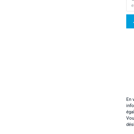
En 
inf
éga
Vou
dés