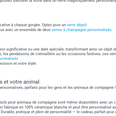
s pouvez savourer la vôtre dans un verre magnifiquement personnali
ficative à chaque gorgée. Optez pour un
verre dépoli
iaux avec un ensemble de deux
verres à champagne personnalisés
ion significative ou une date spéciale, transformant ainsi un objet
age, les pendaisons de crémaillère ou les occasions festives, ces 
rsonnalisés
oisson et votre style.
 et votre animal
ersonnalisés, parfaits pour les gens et les animaux de compagnie 
os bols pour animaux de compagnie sont même disponibles avec un
s
st fabriqué en 100% céramique blanche et peut être personnalisé ave
 Durable, pratique et plein de personnalité — le cadeau parfait pour