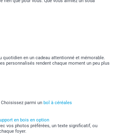
sé rien que pour vous. Que vous aimiez un soda
 du quotidien en un cadeau attentionné et mémorable.
verres personnalisés rendent chaque moment un peu plus
! Choisissez parmi un
bol à céréales
upport en bois en option
c vos photos préférées, un texte significatif, ou
 chaque foyer.