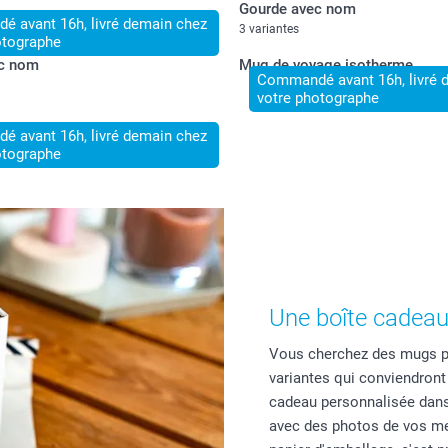
Gourde avec nom
 avant 16h, livré demain chez
3 variantes
otographe
c nom
Mug de voyage isotherme
Commandé avant 16h, livré 
votre photographe
 avant 16h, livré demain chez
otographe
Une boîte cadeau
Vous cherchez des mugs p
variantes qui conviendront
cadeau personnalisée dans 
avec des photos de vos me