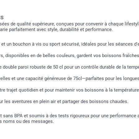
és
s de qualité supérieure, conçues pour convenir à chaque lifestyle
e parfaitement avec style, durabilité et performance.
t un bouchon à vis ou sport sécurisé, idéales pour les séances d'en
urs, disponibles en de belles couleurs, gardent vos boissons fraîch
e double paroi robuste de 50 cl pour un contrôle durable de la temp
lles et une capacité généreuse de 75cl—parfaites pour les longues j
re trajet quotidien et pour maintenir vos boissons à la température
r les aventures en plein air et partager des boissons chaudes.
t sans BPA et soumis à des tests rigoureux pour une performance ant
des noms ou des messages.