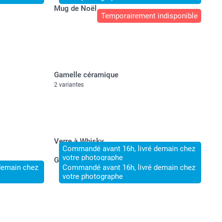
Mug de Noël
Temporairement indisponible
Gamelle céramique
2 variantes
Verre à Whisky
Commandé avant 16h, livré demain chez
votre photographe
Grands verres personnalisés (Lot de 2)
demain chez
Commandé avant 16h, livré demain chez
votre photographe