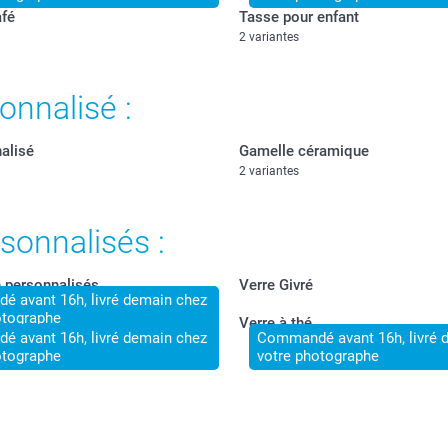
afé
Tasse pour enfant
2 variantes
onnalisé :
alisé
Gamelle céramique
2 variantes
sonnalisés :
n personnalisés
Verre Givré
 avant 16h, livré demain chez
otographe
cktails
Verre à thé
 avant 16h, livré demain chez
Commandé avant 16h, livré 
otographe
votre photographe