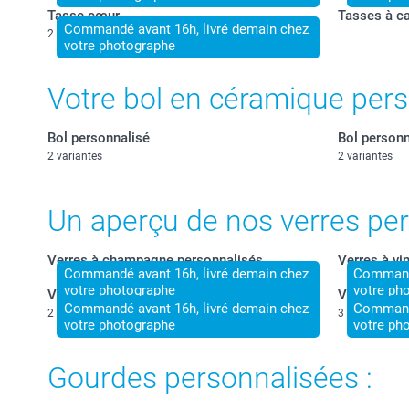
Tasse cœur
Tasses à c
Commandé avant 16h, livré demain chez
2 variantes
votre photographe
Votre bol en céramique pers
Bol personnalisé
Bol personn
2 variantes
2 variantes
Un aperçu de nos verres per
Verres à champagne personnalisés
Verres à vi
Commandé avant 16h, livré demain chez
Commandé
votre photographe
votre ph
Verres à bière personnalisés
Verres à co
Commandé avant 16h, livré demain chez
Commandé
2 variantes
3 variantes
votre photographe
votre ph
Gourdes personnalisées :