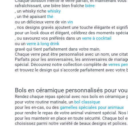
Chaque boisson mérite le verre parfait, et maintenant vou
rafraîchissant, une bière bien fraîche
bière
, un whisky riche
whisky
, un thé apaisant
thé
ou un délicieux verre de vin
vin
, nos designs gravés ajoutent une touche élégante et signi
pour un look doux et élégant, célébrez des moments spéc
, ou savourez vos préférés dans un
verre à cocktail
ou un
verre à long drink
gravé qui tient parfaitement dans votre main.
Chaque verre peut être personnalisé avec un nom, une citat
Parfaits pour les anniversaires, les anniversaires de mari
spécial. Découvrez notre collection complète de
verres pe
et trouvez le design qui s'accorde parfaitement avec votre b
Bols en céramique personnalisés pour vous
Rendez chaque repas spécial avec nos bols en céramique p
pour votre routine matinale, un
bol classique
pour les en-cas, ou des
gamelles spéciales pour animaux
pour rendre le repas de votre animal vraiment spécial. N
pour les maintenir en place en toute sécurité. Chaque bol e
choisissez parmi notre variété de beaux designs et polices.