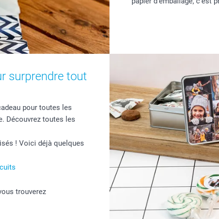
papier d'emballage, c'est p
r surprendre tout
 cadeau pour toutes les
. Découvrez toutes les
sés ! Voici déjà quelques
cuits
 vous trouverez