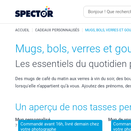
ACCUEIL
CADEAUX PERSONNALISÉS
MUGS, BOLS, VERRES ET GO
Mugs, bols, verres et go
Les essentiels du quotidien
Des mugs de café du matin aux verres à vin du soir, des bo
lorsqu'elle n’appartient qu’à vous. Ajoutez des prénoms, 
Un aperçu de nos tasses per
Mug personnalisé
Mug de voy
Commandé avant 16h, livré demain chez
Commandé
7 variantes
votre photographe
votre ph