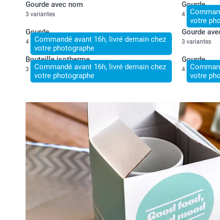
Gourde avec nom
Gourde
Commandé
3 variantes
4 variantes
votre ph
Gourde
Gourde ave
Commandé avant 16h, livré demain chez
4 variantes
3 variantes
votre photographe
Bouteille isotherme
Gourde
Commandé avant 16h, livré demain chez
Commandé
3 variantes
4 variantes
votre photographe
votre ph