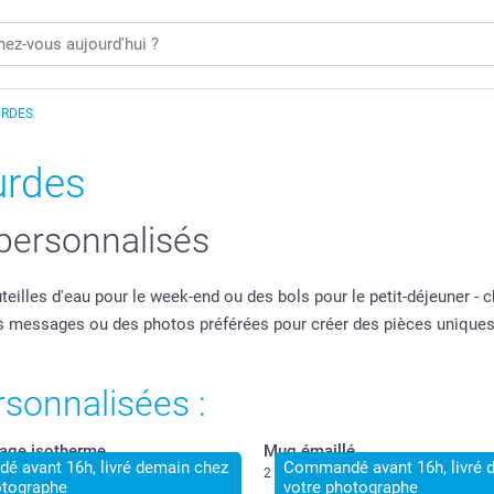
URDES
urdes
 personnalisés
uteilles d'eau pour le week-end ou des bols pour le petit-déjeuner 
des messages ou des photos préférées pour créer des pièces unique
sonnalisées :
age isotherme
Mug émaillé
 avant 16h, livré demain chez
Commandé avant 16h, livré 
2 variantes
otographe
votre photographe