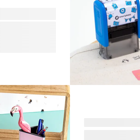
t autres effets
trouvés. Choisissez parmi
ajoutez simplement une
ourez nos différents packs
votre situation. Vous êtes
hez que l’encre de ce
outes les textures rigides.
Rendez-vous sur notre page