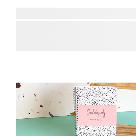
Grâce à nos
et
de haute qualité personnalisables, marquez vos vêtements e
personnels afin qu’ils ne finissent plus jamais aux objets 
une variété de designs, symboles, couleurs et polices, ou 
photo, pour un résultat qui ne ressemblera qu’à vous. Parc
et sélectionnez celui qui répond le mieux à vos besoins ou 
à la recherche d’un
pour marquer vos livres, vêtements et autres textiles ? Sac
tampon supporte 30 cycles de lavage environ et convient à t