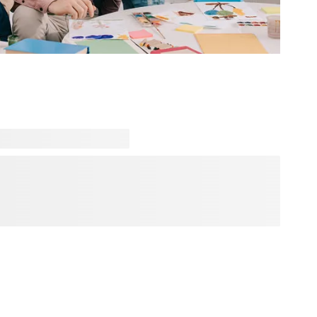
aussi le retour à une organisation familiale bien rodée ! Les
 le calendrier des congés, les loisirs et sorties en famille...
arez la rentrée san stress grâce à ce super-cool agenda
sign tendance vous avez un bel espace disponible pour vos
 photos.
 créer un superbe
e toute la famille !
librement le mois de départ de tous les calendriers et