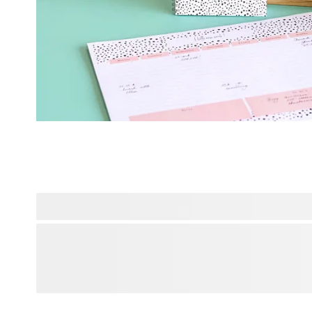
Avec smartphoto.be, vous avez l'assurance d'une entreprise
nos produits sont préparés dans nos ateliers de production
Bruxelles, près de Gand. Smartphoto est un e-commerce be
l'excellence de son service clients et la qualité de ses prod
Wallonie, à Bruxelles ou ailleurs en Belgique, faites confi