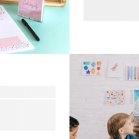
de papeterie personnalisab
maison. Soyez toujours or
personnalisable, libérez vo
ou agrémentez votre burea
. Insufflez votre propre st
un environnement propice à
 belge bien établie. Tous
 à moins d'une heure de
lge reconnu pour
uits. Que vous habitiez en
ance à smartphoto pour