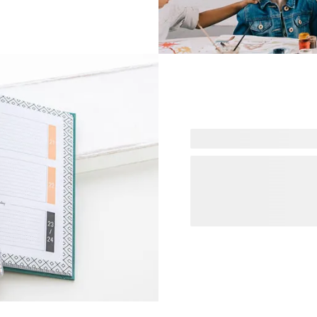
aire de votre enfant. Plus
sse ou le cahier qui leur
s chez vous en quelques
mmandes sont expédiées
ns de production express
vous ajoutez la petite
ts pour la rentrée.
La rentrée scolaire, c'est 
 découvrir nos meilleures
dates des sorties scolaires,
vous avez tout noté ? Prép
personnalisé. Avec son de
notes... et vos plus belles
Pssst : vous pouvez aussi
pour couvrir le programme d
Le petit plus : Choisissez 
agendas smartphoto.