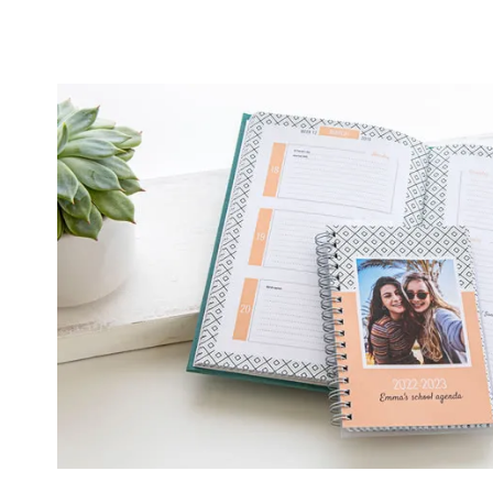
ajouter une touche affective et personnelle au matériel scol
besoin de parcourir tous les magasins pour trouver "la" trou
fera plaisir : vous créez vos produits personnalisés depui
clics.
La livraison en Belgique est super rapide, puisque les co
depuis nos ateliers à Wetteren. Vous avez même des optio
pour les commandes de dernière minute. En quelques clics, 
touche personnelle qui vous motivera ou motivera vos enfan
Besoin d'inspiration ? Consultez notre article de blog pour
idées !