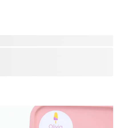
ent toute l'année pour aider votre enfant à grandir et
ent de leur montrer votre reconnaissance. Remerciez
re enfant en lui offrant un cadeau personnalisé. Une
our leur donner le sourire lors des derniers jours d'école.
adeau de remerciement digne de ce nom pour tout le travail