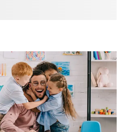
les, conçus pour transformer votre espace de travail à la
ganisé.e avec notre
tre créativité dans votre
u d’un adorable
yle à votre espace bureau avec ces fournitures uniques, pour
 la productivité.