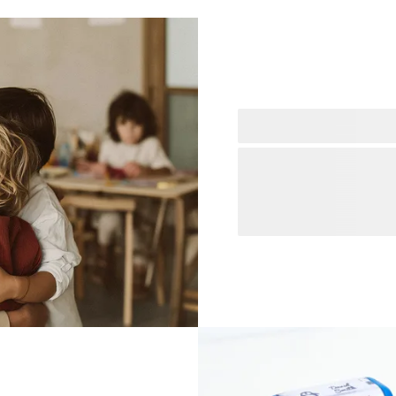
Les enseignants se surpass
s'épanouir ? C'est le mom
l'enseignant préféré de vot
ou un
sont de superbes cadeaux p
Ils méritent vraiment un c
qu'ils ont accompli !