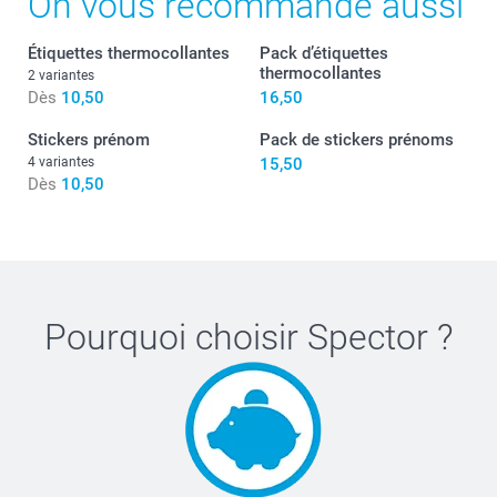
On vous recommande aussi
Étiquettes thermocollantes
Pack d’étiquettes
thermocollantes
2 variantes
Dès
10,50
16,50
Stickers prénom
Pack de stickers prénoms
4 variantes
15,50
Dès
10,50
Pourquoi choisir
Spector
?
Procédure de marquage avec le tampon nominatif
Lavez le vêtement avant d’utiliser le tampon.