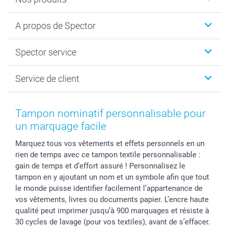
Calendrier photos & Agendas photo
A propos de Spector
Faire-part & Cartes
Cadeaux photo
Spector
Spector service
Livre photo
Plan du site
Photo sur toile, Poster & Pêle-mêle
Conditions
Votre photographe
Service de client
Développement photo & Tirage photo
Vie privée
smartbonus
MyNameBook
Gestion des cookies
Liste de prix
information.fr@spector.be
Cadres photo, accessoires déco & bonbons
Statut de ma commnade
Tampon nominatif personnalisable pour
Coques smartphone
un marquage facile
Stickers & Etiquettes
Marquez tous vos vêtements et effets personnels en un
rien de temps avec ce tampon textile personnalisable :
gain de temps et d’effort assuré ! Personnalisez le
tampon en y ajoutant un nom et un symbole afin que tout
le monde puisse identifier facilement l’appartenance de
vos vêtements, livres ou documents papier. L’encre haute
qualité peut imprimer jusqu’à 900 marquages et résiste à
30 cycles de lavage (pour vos textiles), avant de s’effacer.