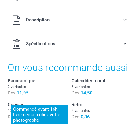
Offert
Description
Noir & Blanc
Tous les prix sont TVA incluse
Sepia
Spécifications
Quantité
Prix unitaire
On vous recommande aussi
Type de papier
1 - 9
Dès
0,48
Panoramique
Calendrier mural
Offert
2 variantes
6 variantes
10 - 29
Dès
0,40
Dès
11,95
Dès
14,50
Coussin
Rétro
30 - 99
Dès
0,30
Commandé avant 16h,
10+ variantes
2 variantes
Quel est le format exact de mes tirages photo ?
livré demain chez votre
Dès
19,50
Dès
0,36
photographe
100 - 199
Dès
0,24
Bordures