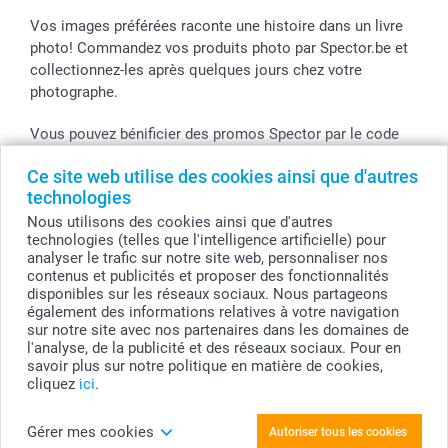
Vos images préférées raconte une histoire dans un livre
photo! Commandez vos produits photo par Spector.be et
collectionnez-les après quelques jours chez votre
photographe.
Vous pouvez bénificier des promos Spector par le code
de l'action! Utilisez le code dans votre panier.
Ce site web utilise des cookies ainsi que d'autres
technologies
Nous utilisons des cookies ainsi que d'autres
Tous les prix sont en EURO (€), TVA incluse et hors frais de port.
technologies (telles que l'intelligence artificielle) pour
analyser le trafic sur notre site web, personnaliser nos
© smartphoto group. Tous droits réservés
contenus et publicités et proposer des fonctionnalités
smartphoto group SA.
Siège social : Kwatrechtsteenweg 160, 9230 Wetteren, Belgique
disponibles sur les réseaux sociaux. Nous partageons
Numéro de TVA BE 0405.706.755
également des informations relatives à votre navigation
Numéro d'entreprise 0405.706.755.
sur notre site avec nos partenaires dans les domaines de
Coordonnées bancaires: IBAN BE71 2850 2711 5569 - BIC: GEBABEBB
l'analyse, de la publicité et des réseaux sociaux. Pour en
savoir plus sur notre politique en matière de cookies,
cliquez
ici
.
Créez votre Tirage panoramique 18 x 10
Gérer mes cookies
Autoriser tous les cookies