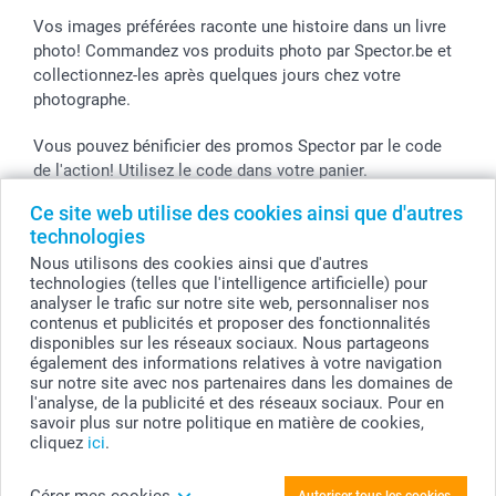
Vos images préférées raconte une histoire dans un livre
photo! Commandez vos produits photo par Spector.be et
collectionnez-les après quelques jours chez votre
photographe.
Vous pouvez bénificier des promos Spector par le code
de l'action! Utilisez le code dans votre panier.
Ce site web utilise des cookies ainsi que d'autres
technologies
Tous les prix sont en EURO (€), TVA incluse et hors frais de port.
Nous utilisons des cookies ainsi que d'autres
technologies (telles que l'intelligence artificielle) pour
© smartphoto group. Tous droits réservés
analyser le trafic sur notre site web, personnaliser nos
smartphoto group SA.
Siège social : Kwatrechtsteenweg 160, 9230 Wetteren, Belgique
contenus et publicités et proposer des fonctionnalités
Numéro de TVA BE 0405.706.755
disponibles sur les réseaux sociaux. Nous partageons
Numéro d'entreprise 0405.706.755.
également des informations relatives à votre navigation
Coordonnées bancaires: IBAN BE71 2850 2711 5569 - BIC: GEBABEBB
sur notre site avec nos partenaires dans les domaines de
l'analyse, de la publicité et des réseaux sociaux. Pour en
savoir plus sur notre politique en matière de cookies,
cliquez
ici
.
Personnalisez votre Livre photo L paysage -
couverture rigide personnalisée
Gérer mes cookies
Autoriser tous les cookies