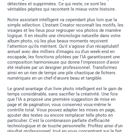
détectées et supprimées. Ce qui reste, ce sont les
ici
véritables pépites qui racontent le mieux votre histoire.
Dans l’outil de création, sélectionnez le remplissage
automatique après avoir ajouté vos photos. Celles-ci
Notre assistant intelligent va cependant plus loin que la
sont placées dans le design que vous avez sélectionné,
simple sélection. L'Instant Creator reconnaît les motifs, les
par ordre chronologique et en tenant compte de leur
visages et les lieux pour regrouper vos photos de manière
orientation verticales ou horizontales.
logique. Il en résulte une chronologie naturelle dans votre
Vérifiez si les photos sont correctement placées et
album photo, où les plus beaux moments reçoivent
cadrées, si vous souhaitez apporter une dernière
l'attention qu'ils méritent. Qu'il s'agisse d'un récapitulatif
touche, c’est le moment !
annuel avec des milliers d'images ou d'un week-end en
Vous pouvez facilement recadrer les photos, les
escapade, les fonctions pilotées par l'IA garantissent une
changer de place, ajouter du texte, des illustrations,
composition harmonieuse qui donne l'impression d'avoir
déplacer des pages en les déplaçant simplement avec
été réalisée par un designer professionnel. Transformez
votre souris dans le créateur.
Si votre fichier d'origine est net, votre impression le
ainsi en un rien de temps une pile chaotique de fichiers
sera également.
numériques en un chef-d'œuvre beau et tangible.
Ouvrez l’œil ! Si une photo est marquée d’un triangle,
c’est que la qualité n’est pas suffisante: vous pouvez la
Le grand avantage d'un livre photo intelligent est le gain de
remplacer par une meilleure ou rendre la photo plus
temps considérable, sans sacrifier la créativité. Une fois
petite en faisant glisser les coins de la photo avec
que l'IA a proposé une première suggestion de mise en
votre curseur. Un message d'avertissement apparaît en
page et de pagination, vous conservez vous-même le
même temps que l'icône.
contrôle total. Vous pouvez adapter les mises en page,
Si la résolution est suffisante, vous ne verrez pas le
ajouter des textes ou encore remplacer telle photo en
triangle.
particulier. C'est la combinaison parfaite d'efficacité
technologique et de touche personnelle. Profitez ainsi d'un
résultat professionnel, tout en vous concentrant sur le fait