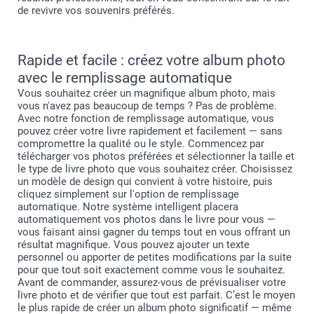
de revivre vos souvenirs préférés.
Rapide et facile : créez votre album photo
avec le remplissage automatique
Connectez-vous à votre compte smartphoto
Dans le créateur, sauvegardez votre première création
Vous souhaitez créer un magnifique album photo, mais
avec un nom personnalisé
vous n'avez pas beaucoup de temps ? Pas de problème.
Cliquez sur “recommencer” dans le créateur, le produit
Avec notre fonction de remplissage automatique, vous
est réinitialisé
pouvez créer votre livre rapidement et facilement — sans
Cliquez sur “sauvegarder” et entrez le nom personnalisé
compromettre la qualité ou le style. Commencez par
pour votre deuxième création.
télécharger vos photos préférées et sélectionner la taille et
Vous retrouverez toutes vos créations sous “mon
le type de livre photo que vous souhaitez créer. Choisissez
compte > mes créations“
un modèle de design qui convient à votre histoire, puis
cliquez simplement sur l'option de remplissage
automatique. Notre système intelligent placera
automatiquement vos photos dans le livre pour vous —
vous faisant ainsi gagner du temps tout en vous offrant un
résultat magnifique. Vous pouvez ajouter un texte
personnel ou apporter de petites modifications par la suite
pour que tout soit exactement comme vous le souhaitez.
Avant de commander, assurez-vous de prévisualiser votre
livre photo et de vérifier que tout est parfait. C’est le moyen
le plus rapide de créer un album photo significatif — même