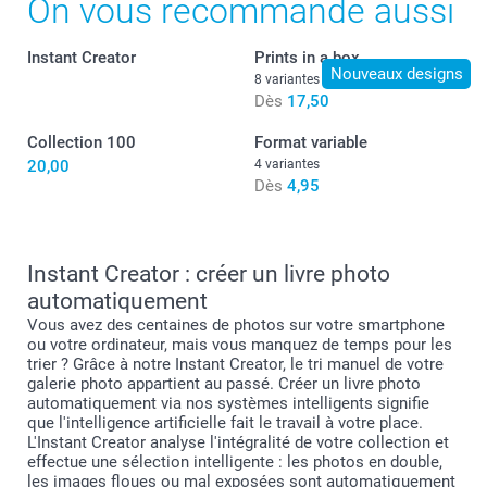
On vous recommande aussi
Boîte de présentation moderne
Instant Creator
Prints in a box
Nouveaux designs
8 variantes
Dès
17,50
9,99 / pièce
Dès
Collection 100
Format variable
Disponibilité et prix des options
20,00
4 variantes
Dès
4,95
format L ou XL
Instant Creator : créer un livre photo
automatiquement
Vous avez des centaines de photos sur votre smartphone
ou votre ordinateur, mais vous manquez de temps pour les
trier ? Grâce à notre Instant Creator, le tri manuel de votre
galerie photo appartient au passé. Créer un livre photo
automatiquement via nos systèmes intelligents signifie
que l'intelligence artificielle fait le travail à votre place.
L'Instant Creator analyse l'intégralité de votre collection et
effectue une sélection intelligente : les photos en double,
les images floues ou mal exposées sont automatiquement