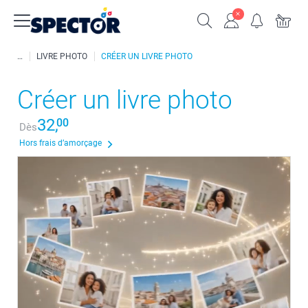
LIVRE PHOTO
CRÉER UN LIVRE PHOTO
Créer un livre photo
32,
00
Dès
Hors frais d’amorçage