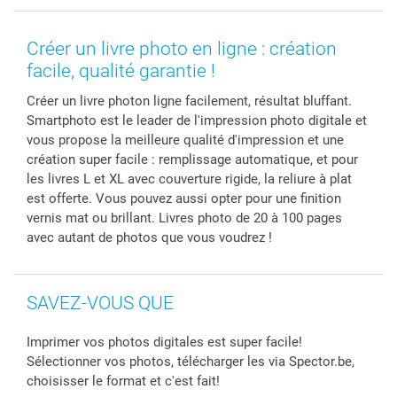
MyNameBook
Gestion des cookies
Liste de prix
information.fr@spector.be
Cadres photo, accessoires déco & bonbons
Statut de ma commnade
Créer un livre photo en ligne : création
Coques smartphone
facile, qualité garantie !
Stickers & Etiquettes
Créer un livre photon ligne facilement, résultat bluffant.
Smartphoto est le leader de l'impression photo digitale et
vous propose la meilleure qualité d'impression et une
création super facile : remplissage automatique, et pour
les livres L et XL avec couverture rigide, la reliure à plat
est offerte. Vous pouvez aussi opter pour une finition
vernis mat ou brillant. Livres photo de 20 à 100 pages
avec autant de photos que vous voudrez !
SAVEZ-VOUS QUE
Imprimer vos photos digitales est super facile!
Sélectionner vos photos, télécharger les via Spector.be,
choisisser le format et c'est fait!