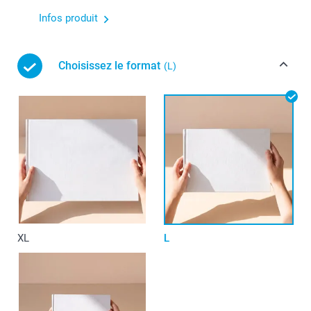
Infos produit
Choisissez le format
(L)
XL
L