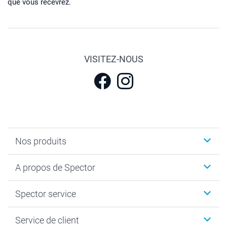
que vous recevrez.
VISITEZ-NOUS
Nos produits
Calendrier photos & Agendas photo
A propos de Spector
Faire-part & Cartes
Cadeaux photo
Spector
Spector service
Livre photo
Plan du site
Photo sur toile, Poster & Pêle-mêle
Conditions
Votre photographe
Service de client
Développement photo & Tirage photo
Vie privée
smartbonus