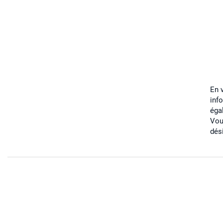
En 
inf
éga
Vou
dés