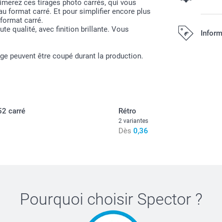
aimerez ces tirages photo carrés, qui vous
u format carré. Et pour simplifier encore plus
 format carré.
Effets de c
te qualité, avec finition brillante. Vous
Inform
Offert
ge peuvent être coupé durant la production.
Noir & Blanc
Tous les prix s
Sepia
52 carré
Rétro
2 variantes
Dès
0,36
Quantité
Type de pa
1 - 9
Offert
10 - 29
Pourquoi choisir
Spector
?
30 - 99