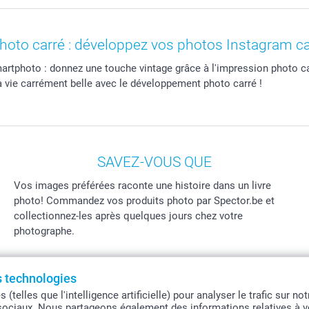
photo carré : développez vos photos Instagram c
artphoto : donnez une touche vintage grâce à l'impression photo ca
 vie carrément belle avec le développement photo carré !
SAVEZ-VOUS QUE
Vos images préférées raconte une histoire dans un livre
photo! Commandez vos produits photo par Spector.be et
collectionnez-les après quelques jours chez votre
photographe.
es technologies
Tous les pri
telles que l'intelligence artificielle) pour analyser le trafic sur n
sociaux. Nous partageons également des informations relatives à vo
 Belgique