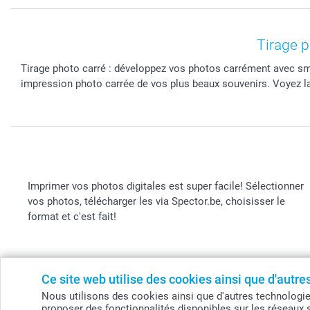
Tirage 
Tirage photo carré : développez vos photos carrément avec sm
impression photo carrée de vos plus beaux souvenirs. Voyez la
Imprimer vos photos digitales est super facile! Sélectionner
vos photos, télécharger les via Spector.be, choisisser le
format et c'est fait!
Ce site web utilise des cookies ainsi que d'autr
© smartphoto group. Tous droits réservés
Nous utilisons des cookies ainsi que d'autres technologies (
smartphoto group SA.
proposer des fonctionnalités disponibles sur les réseaux 
Siège social : Kwatrechtsteenweg 160, 9230 Wetteren,