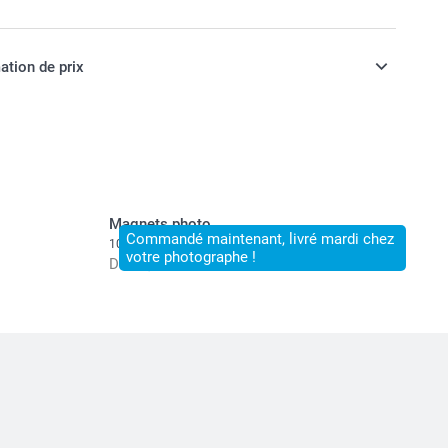
ouleur
ation de prix
ont TVA incluse
Magnets photo
Commandé maintenant, livré mardi chez
10+ variantes
votre photographe !
Dès
8,50
Prix unitaire
pier
Dès
0,36
Dès
0,30
Dès
0,22