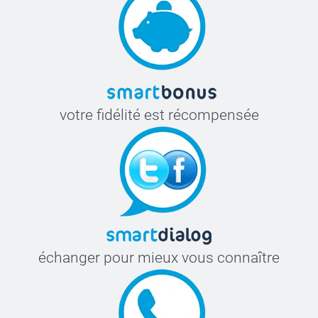
100 - 199
Bordures
200+
Offert
votre fidélité est récompensée
échanger pour mieux vous connaître