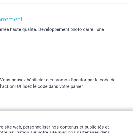
arrément
rrée haute qualité. Développement photo carré : une
Vous pouvez bénificier des promos Spector par le code de
l'action! Utilisez le code dans votre panier.
x sont en EURO (€), TVA incluse et hors frais de port.
otre site web, personnaliser nos contenus et publicités et
tre navigation sur notre site avec nos partenaires dans