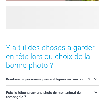
Grâce à notre filtre IA, transformez vos photos en créations
ludiques et stylisées – sans aucune compétence en design
! Vos photos ordinaires deviennent extraordinaires en
appliquant de superbes styles IA en un clin d’œil. Il suffit de
télécharger une photo et de laisser la magie opérer. Parfait
pour offrir à vos amis, votre famille ou vos collègues !
Y a-t-il des choses à garder
en tête lors du choix de la
bonne photo ?
Combien de personnes peuvent figurer sur ma photo ?
Puis-je télécharger une photo de mon animal de
compagnie ?