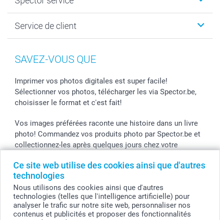
Spector service
Livre photo
Plan du site
Photo sur toile, Poster & Pêle-mêle
Conditions
Votre photographe
Service de client
Développement photo & Tirage photo
Vie privée
smartbonus
MyNameBook
Gestion des cookies
Liste de prix
information.fr@spector.be
Cadres photo, accessoires déco & bonbons
Statut de ma commnade
SAVEZ-VOUS QUE
Coques smartphone
Stickers & Etiquettes
Imprimer vos photos digitales est super facile!
Sélectionner vos photos, télécharger les via Spector.be,
choisisser le format et c'est fait!
Vos images préférées raconte une histoire dans un livre
photo! Commandez vos produits photo par Spector.be et
collectionnez-les après quelques jours chez votre
photographe.
Ce site web utilise des cookies ainsi que d'autres
technologies
Vous pouvez bénificier des promos Spector par le code
de l'action! Utilisez le code dans votre panier.
Nous utilisons des cookies ainsi que d'autres
technologies (telles que l'intelligence artificielle) pour
analyser le trafic sur notre site web, personnaliser nos
contenus et publicités et proposer des fonctionnalités