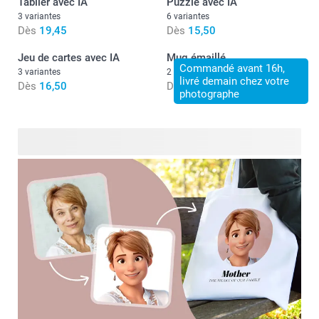
Tablier avec IA
Puzzle avec IA
3 variantes
6 variantes
Dès
19,45
Dès
15,50
Jeu de cartes avec IA
Mug émaillé
Commandé avant 16h,
3 variantes
2 variantes
livré demain chez votre
Dès
16,50
Dès
14,50
photographe