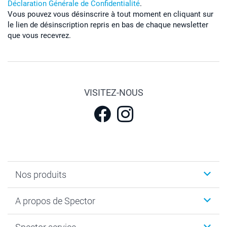
Déclaration Générale de Confidentialité
.
Vous pouvez vous désinscrire à tout moment en cliquant sur
le lien de désinscription repris en bas de chaque newsletter
que vous recevrez.
VISITEZ-NOUS
Nos produits
Calendrier photos & Agendas photo
A propos de Spector
Faire-part & Cartes
Cadeaux photo
Spector