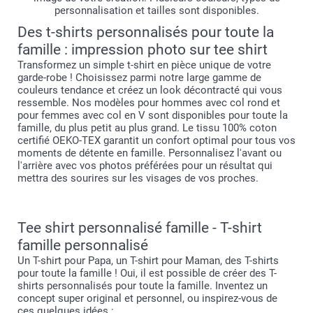
38 cm
personnalisation et tailles sont disponibles.
12,5 cm
Des t-shirts personnalisés pour toute la
famille : impression photo sur tee shirt
9-11 ans
Transformez un simple t-shirt en pièce unique de votre
garde-robe ! Choisissez parmi notre large gamme de
56,5 cm
couleurs tendance et créez un look décontracté qui vous
ressemble. Nos modèles pour hommes avec col rond et
41,5 cm
pour femmes avec col en V sont disponibles pour toute la
famille, du plus petit au plus grand. Le tissu 100% coton
Esprit d'équipe : Parfaits pour associations, clubs
14 cm
certifié OEKO-TEX garantit un confort optimal pour tous vos
sportifs ou événements communautaires
moments de détente en famille. Personnalisez l'avant ou
T-Shirts publicitaires : Idéaux pour vos campagnes
l'arrière avec vos photos préférées pour un résultat qui
12-14 ans
marketing ou événements d'entreprise, et
mettra des sourires sur les visages de vos proches.
particulièrement adapté aux petites structures car vous
63,5 cm
pouvez passer commande pour 1 seul t-shirt si vous le
souhaitez !
44,5 cm
Tee shirt personnalisé famille - T-shirt
famille personnalisé
16 cm
Un T-shirt pour Papa, un T-shirt pour Maman, des T-shirts
pour toute la famille ! Oui, il est possible de créer des T-
shirts personnalisés pour toute la famille. Inventez un
concept super original et personnel, ou inspirez-vous de
ces quelques idées :