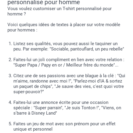
personnalisé pour homme
XL
Vous voulez customiser un T-shirt personnalisé pour
homme ?
76 cm
Voici quelques idées de textes à placer sur votre modèle
pour hommes :
58,5 cm
19,5 cm
Listez ses qualités, vous pouvez aussi le taquiner un
peu. Par exemple: "Sociable, pantouflard, un peu rebelle"
XXL
Faites-lui un joli compliment en lien avec votre relation :
"Super Papa / Papy en or / Meilleur frère du monde"...
77,2 cm
Citez une de ses passions avec une blague à la clé : "Qui
61,5 cm
m'aime, randonne avec moi !", "Parlez-moi d'IA & sortez
un paquet de chips", "Je sauve des vies, c'est quoi votre
20 cm
super-pouvoir?"
Faites-lui une annonce écrite pour une occasion
spéciale : "Super parrain", "Je suis Tonton !", "Viens, on
s'barre à Disney Land"
Faites un jeu de mot avec son prénom pour un effet
unique et personnel