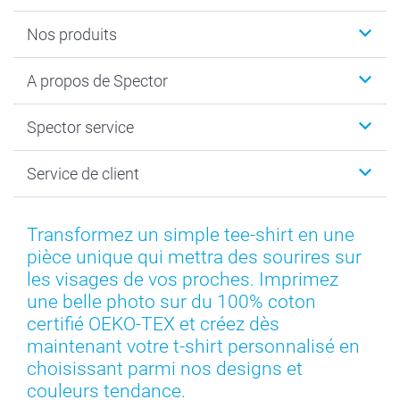
Nos produits
Calendrier photos & Agendas photo
A propos de Spector
Faire-part & Cartes
Cadeaux photo
Spector
Spector service
Livre photo
Plan du site
Photo sur toile, Poster & Pêle-mêle
Conditions
Votre photographe
Service de client
Développement photo & Tirage photo
Vie privée
smartbonus
MyNameBook
Gestion des cookies
Liste de prix
information.fr@spector.be
Cadres photo, accessoires déco & bonbons
Statut de ma commnade
Transformez un simple tee-shirt en une
Coques smartphone
pièce unique qui mettra des sourires sur
Stickers & Etiquettes
les visages de vos proches. Imprimez
une belle photo sur du 100% coton
certifié OEKO-TEX et créez dès
maintenant votre t-shirt personnalisé en
choisissant parmi nos designs et
couleurs tendance.