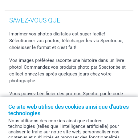
SAVEZ-VOUS QUE
Imprimer vos photos digitales est super facile!
Sélectionner vos photos, télécharger les via Spector.be,
choisisser le format et c'est fait!
Vos images préférées raconte une histoire dans un livre
photo! Commandez vos produits photo par Spector.be et
collectionnez-les après quelques jours chez votre
photographe.
Vous pouvez bénificier des promos Spector par le code
de l'action! Utilisez le code dans votre panier.
Ce site web utilise des cookies ainsi que d'autres
technologies
Nous utilisons des cookies ainsi que d'autres
Tous les prix sont en EURO (€), TVA incluse et hors frais de port.
technologies (telles que l'intelligence artificielle) pour
analyser le trafic sur notre site web, personnaliser nos
© smartphoto group. Tous droits réservés
contenus et publicités et proposer des fonctionnalités
smartphoto group SA.