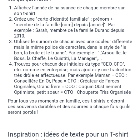
S
Affichez l'année de naissance de chaque membre sur
70 cm
son t-shirt
Créez une "carte d'identité familiale" : prénom +
"membre de la famille [nom] depuis [année]". Par
49,5 cm
exemple : Sarah, membre de la famille Durand depuis
2010.
18 cm
Utilisez le surnom de chacun avec une couleur différente
mais la même police de caractère, dans le style de "le
M
bon, la brute et le truand". Par exemple : "L'Arsouille, le
Boss, la Cheffe, Le Ouistiti, La Manager",...
71,5 cm
Trouvez pour chacun des initiales du type "CEO, CFO",
etc. comme en entreprise, mais ajoutez-y une traduction
53 cm
très drôle et affectueuse. Par exemple Maman = CEO :
Conseillère En Or, Papa = CFO : Créateur de Farces
Originales, Grand frère = COO : Coquin Obstinément
19 cm
Optimiste, petit soeur = CTO : Choupette Très Organisée
L
Pour tous vos moments en famille, ces t-shirts créeront
des souvenirs durables et des sourires à chaque fois qu'ils
73 cm
seront portés !
55 cm
Inspiration : idées de texte pour un T-shirt
19 cm