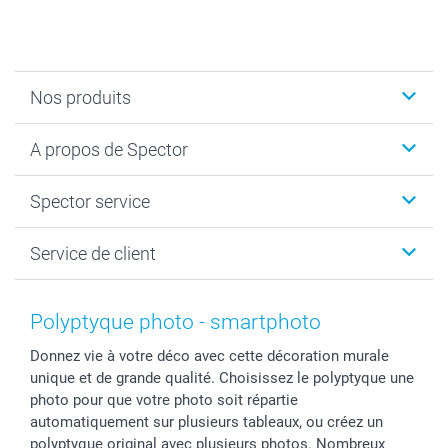
Nos produits
Calendrier photos & Agendas photo
A propos de Spector
Faire-part & Cartes
Cadeaux photo
Spector
Spector service
Livre photo
Plan du site
Photo sur toile, Poster & Pêle-mêle
Conditions
Votre photographe
Service de client
Développement photo & Tirage photo
Vie privée
smartbonus
MyNameBook
Gestion des cookies
Liste de prix
information.fr@spector.be
Cadres photo, accessoires déco & bonbons
Statut de ma commnade
Polyptyque photo - smartphoto
Coques smartphone
Donnez vie à votre déco avec cette décoration murale
Stickers & Etiquettes
unique et de grande qualité. Choisissez le polyptyque une
photo pour que votre photo soit répartie
automatiquement sur plusieurs tableaux, ou créez un
polyptyque original avec plusieurs photos. Nombreux