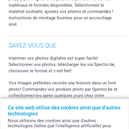
matériaux et formats disponibles. Sélectionnez le
matériel souhaité, ajoutez vos photos et commandez !
Instructions de montage fournies pour un accrochage
aisé.
SAVEZ-VOUS QUE
Imprimer vos photos digitales est super facile!
Sélectionner vos photos, télécharger les via Spector.be,
choisisser le format et c'est fait!
Vos images préférées raconte une histoire dans un livre
photo! Commandez vos produits photo par Spector.be et
collectionnez-les après quelques jours chez votre
photographe.
Ce site web utilise des cookies ainsi que d'autres
technologies
Vous pouvez bénificier des promos Spector par le code
de l'action! Utilisez le code dans votre panier.
Nous utilisons des cookies ainsi que d'autres
technologies (telles que l'intelligence artificielle) pour