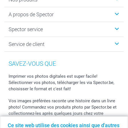
Calendrier photos & Agendas photo
A propos de Spector
Faire-part & Cartes
Cadeaux photo
Spector
Spector service
Livre photo
Plan du site
Photo sur toile, Poster & Pêle-mêle
Conditions
Votre photographe
Service de client
Développement photo & Tirage photo
Vie privée
smartbonus
MyNameBook
Gestion des cookies
Liste de prix
information.fr@spector.be
Cadres photo, accessoires déco & bonbons
Statut de ma commnade
SAVEZ-VOUS QUE
Coques smartphone
Stickers & Etiquettes
Imprimer vos photos digitales est super facile!
Sélectionner vos photos, télécharger les via Spector.be,
choisisser le format et c'est fait!
Vos images préférées raconte une histoire dans un livre
photo! Commandez vos produits photo par Spector.be et
collectionnez-les après quelques jours chez votre
photographe.
Ce site web utilise des cookies ainsi que d'autres