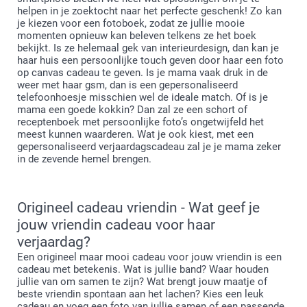
helpen in je zoektocht naar het perfecte geschenk! Zo kan
je kiezen voor een fotoboek, zodat ze jullie mooie
momenten opnieuw kan beleven telkens ze het boek
bekijkt. Is ze helemaal gek van interieurdesign, dan kan je
haar huis een persoonlijke touch geven door haar een foto
op canvas cadeau te geven. Is je mama vaak druk in de
weer met haar gsm, dan is een gepersonaliseerd
telefoonhoesje misschien wel de ideale match. Of is je
mama een goede kokkin? Dan zal ze een schort of
receptenboek met persoonlijke foto’s ongetwijfeld het
meest kunnen waarderen. Wat je ook kiest, met een
gepersonaliseerd verjaardagscadeau zal je je mama zeker
in de zevende hemel brengen.
Origineel cadeau vriendin - Wat geef je
jouw vriendin cadeau voor haar
verjaardag?
Een origineel maar mooi cadeau voor jouw vriendin is een
cadeau met betekenis. Wat is jullie band? Waar houden
jullie van om samen te zijn? Wat brengt jouw maatje of
beste vriendin spontaan aan het lachen? Kies een leuk
cadeau en voeg een foto van jullie samen of een passende