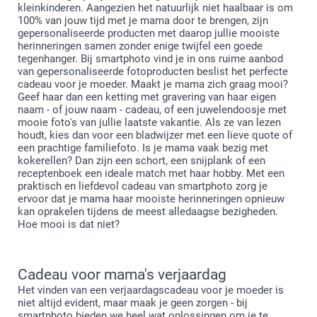
kleinkinderen. Aangezien het natuurlijk niet haalbaar is om
100% van jouw tijd met je mama door te brengen, zijn
gepersonaliseerde producten met daarop jullie mooiste
herinneringen samen zonder enige twijfel een goede
tegenhanger. Bij smartphoto vind je in ons ruime aanbod
van gepersonaliseerde fotoproducten beslist het perfecte
cadeau voor je moeder. Maakt je mama zich graag mooi?
Geef haar dan een ketting met gravering van haar eigen
naam - of jouw naam - cadeau, of een juwelendoosje met
mooie foto's van jullie laatste vakantie. Als ze van lezen
houdt, kies dan voor een bladwijzer met een lieve quote of
een prachtige familiefoto. Is je mama vaak bezig met
kokerellen? Dan zijn een schort, een snijplank of een
receptenboek een ideale match met haar hobby. Met een
praktisch en liefdevol cadeau van smartphoto zorg je
ervoor dat je mama haar mooiste herinneringen opnieuw
kan oprakelen tijdens de meest alledaagse bezigheden.
Hoe mooi is dat niet?
Cadeau voor mama's verjaardag
Het vinden van een verjaardagscadeau voor je moeder is
niet altijd evident, maar maak je geen zorgen - bij
smartphoto bieden we heel wat oplossingen om je te