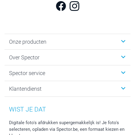
Onze producten
Fotokalenders & Fotoagenda's
Over Spector
Kaartjes
Fotogeschenken
Spector
Spector service
Fotoboeken
Sitemap
Canvas & Wanddecoratie
Voorwaarden
Jouw fotograaf
Klantendienst
Fotoprints, Fotoposter & Fotoalbum met fotoprints
Privacybeleid
smartbonus
MyNameBook
Cookiebeleid
Prijslijst
information.nl@spector.be
Fotokaders, Decoratie en Snoepjes
Mijn orderstatus
WIST JE DAT
Smartphone cases
Stickers en Etiketten
Digitale foto's afdrukken supergemakkelijk is! Je foto's
selecteren, opladen via Spector.be, een formaat kiezen en