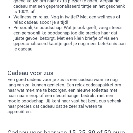
goede keuze om haar extra plezier te doen. Verpak het
cadeau met een gepersonaliseerd tintje en het geschenk
is 100% 'af'.
Wellness en relax. Nog in twijfel? Met een wellness of
relax cadeau scoor je altijd!
Persoonlijke boodschap. Wat je ook geeft, voeg steeds
een persoonlijke boodschap toe die precies haar dat
juiste gevoel bezorgt. Met een klein briefje of via een
gepersonaliseerd kaartje geef je nog meer betekenis aan
je cadeau
Cadeau voor zus
Een goed cadeau voor je zus is een cadeau waar ze nog
lang van zal kunnen genieten. Een relax cadeaupakket om
haar wat me-time te bezorgen, een nieuwe toilettas met
haar naam erop of een sleutelhanger bedrukt met een
mooie boodschap. Jij kent haar vast het best, dus schenk
haar precies dat cadeau dat ze zeer zal weten te
appreciëren.
Cadeau voor haar van 15, 25, 30 of 50 euro