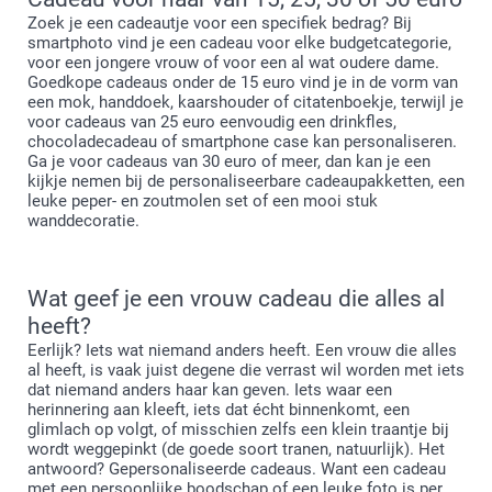
Zoek je een cadeautje voor een specifiek bedrag? Bij
smartphoto vind je een cadeau voor elke budgetcategorie,
voor een jongere vrouw of voor een al wat oudere dame.
Goedkope cadeaus onder de 15 euro vind je in de vorm van
een mok, handdoek, kaarshouder of citatenboekje, terwijl je
voor cadeaus van 25 euro eenvoudig een drinkfles,
chocoladecadeau of smartphone case kan personaliseren.
Ga je voor cadeaus van 30 euro of meer, dan kan je een
kijkje nemen bij de personaliseerbare cadeaupakketten, een
leuke peper- en zoutmolen set of een mooi stuk
wanddecoratie.
Wat geef je een vrouw cadeau die alles al
heeft?
Eerlijk? Iets wat niemand anders heeft. Een vrouw die alles
al heeft, is vaak juist degene die verrast wil worden met iets
dat niemand anders haar kan geven. Iets waar een
herinnering aan kleeft, iets dat écht binnenkomt, een
glimlach op volgt, of misschien zelfs een klein traantje bij
wordt weggepinkt (de goede soort tranen, natuurlijk). Het
antwoord? Gepersonaliseerde cadeaus. Want een cadeau
met een persoonlijke boodschap of een leuke foto is per