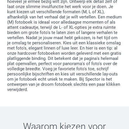
hoeveel je ermee bezig wilt zijn. Ontwerp elk detail zelf of
laat onze slimme invulfunctie het werk voor je doen. Je
kunt kiezen uit verschillende formaten (M, L of XL),
afhankelijk van het verhaal dat je wilt vertellen. Een medium
(M) fotoboek is ideaal voor alledaagse momenten of als
attent cadeautje, terwijl de L- of XL-opties je extra ruimte
bieden om grote foto's te laten zien of langere verhalen te
vertellen. Nadat je jouw maat hebt gekozen, is het tijd om
je omslag te personaliseren. Kies uit een klassieke omslag
met foto's, elegant linnen of luxe leer. En hier is een tip: al
onze hardcover fotoboeken worden geleverd met een gratis
platliggende binding. Dit betekent dat je pagina's helemaal
plat openvallen, perfect voor panorama's of foto's over de
volledige breedte. Voeg je favoriete foto's toe, schrijf
persoonlijke bijschriften en kies uit verschillende lay-outs
om je fotoboek echt uniek te maken. Bij Spector is het
ontwerpen van je droom fotoboek slechts een paar klikken
verwijderd.
Waarom kiezen voor