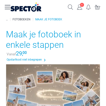
FOTOBOEKEN
MAAK JE FOTOBOEK
Maak je fotoboek in
enkele stappen
29,
00
Vanaf
Opstartkost niet inbegrepen