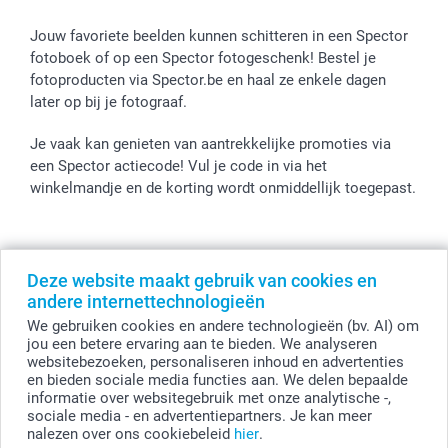
Jouw favoriete beelden kunnen schitteren in een Spector
fotoboek of op een Spector fotogeschenk! Bestel je
fotoproducten via Spector.be en haal ze enkele dagen
later op bij je fotograaf.
Je vaak kan genieten van aantrekkelijke promoties via
een Spector actiecode! Vul je code in via het
winkelmandje en de korting wordt onmiddellijk toegepast.
Alle prijzen zijn in EURO (€) inclusief BTW en exclusief verzendkosten.
Deze website maakt gebruik van cookies en
© smartphoto group. Alle rechten voorbehouden
andere internettechnologieën
smartphoto group NV.
Kwatrechtsteenweg 160, 9230 Wetteren, België
We gebruiken cookies en andere technologieën (bv. AI) om
BTW-nummer BE 0405.706.755
jou een betere ervaring aan te bieden. We analyseren
Ondernemingsnummer 0405.706.755.
websitebezoeken, personaliseren inhoud en advertenties
Bankgegevens: IBAN BE71 2850 2711 5569 - BIC: GEBABEBB
en bieden sociale media functies aan. We delen bepaalde
informatie over websitegebruik met onze analytische -,
sociale media - en advertentiepartners. Je kan meer
nalezen over ons cookiebeleid
hier
.