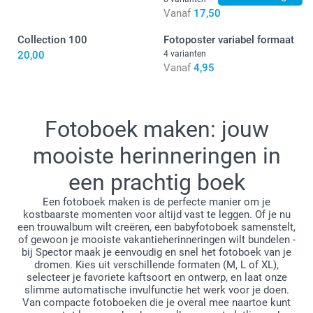
9,99 / stuk
Vanaf
Vanaf
17,50
Prijzen en beschikbaarheid van opties
Collection 100
Fotoposter variabel formaat
20,00
4 varianten
Vanaf
4,95
formaat L of XL
Fotoboek maken: jouw
mooiste herinneringen in
een prachtig boek
Een fotoboek maken is de perfecte manier om je
kostbaarste momenten voor altijd vast te leggen. Of je nu
een trouwalbum wilt creëren, een babyfotoboek samenstelt,
of gewoon je mooiste vakantieherinneringen wilt bundelen -
bij Spector maak je eenvoudig en snel het fotoboek van je
hier
dromen. Kies uit verschillende formaten (M, L of XL),
selecteer je favoriete kaftsoort en ontwerp, en laat onze
slimme automatische invulfunctie het werk voor je doen.
Van compacte fotoboeken die je overal mee naartoe kunt