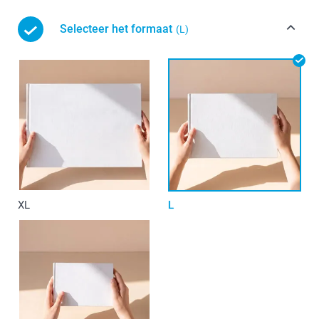
Selecteer het formaat
(L)
XL
L