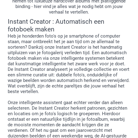
nemen tot luxueuze hardcover albums met platliggende
Als je originele bestand scherp is, zal je afdruk dat ook
binding - hier vind je alles wat je nodig hebt om jouw
zijn.
verhaal te vertellen.
Let op! Als een foto is gemarkeerd met een driehoekje,
Instant Creator : Automatisch een
is de kwaliteit niet goed genoeg om een kwalitatieve
afdruk te garanderen: je kan de foto vervangen door een
fotoboek maken
betere of je kan proberen de foto kleiner maken door de
Heb je honderden foto's op je smartphone of computer
hoeken van de foto te verslepen met je cursor.
staan, maar ontbreekt het je aan tijd om ze allemaal te
Tegelijkertijd met het pictogram verschijnt een
sorteren? Dankzij onze Instant Creator is het handmatig
waarschuwingsbericht.
uitpluizen van je fotogalerij verleden tijd. Een automatisch
Zie je het driehoekje niet, dan is de resolutie voldoende
fotoboek maken via onze intelligente systemen betekent
hoog.
dat kunstmatige intelligentie het zware werk voor je doet.
De Instant Creator analyseert je volledige collectie en voert
een slimme curatie uit: dubbele foto's, onduidelijke of
wazige beelden worden automatisch herkend en verwijderd.
Wat overblijft, zijn de echte pareltjes die jouw verhaal het
Log in op je smartphoto account
beste vertellen.
Sla in de creator je eerste creatie op met een
aangepaste naam.
Onze intelligente assistent gaat echter verder dan alleen
selecteren. De Instant Creator herkent patronen, gezichten
en locaties om je foto's logisch te groeperen. Hierdoor
Klik op "opslaan" en voer de gepersonaliseerde naam in
ontstaat er een natuurlijke tijdlijn in je fotoalbum, waarbij
voor je tweede creatie.
de mooiste momenten de aandacht krijgen die ze
Je vindt al je creaties onder "mijn account > mijn
verdienen. Of het nu gaat om een jaaroverzicht met
producten".
duizenden beelden of een weekendje weg, de AI-gestuurde