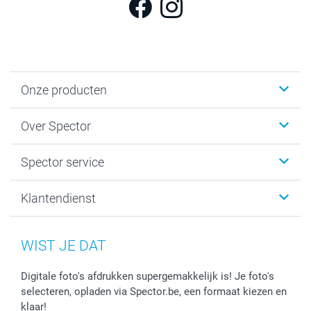
Onze producten
Fotokalenders & Fotoagenda's
Over Spector
Kaartjes
Fotogeschenken
Spector
Spector service
Fotoboeken
Sitemap
Canvas & Wanddecoratie
Voorwaarden
Jouw fotograaf
Klantendienst
Fotoprints, Fotoposter & Fotoalbum met fotoprints
Privacybeleid
smartbonus
MyNameBook
Cookiebeleid
Prijslijst
information.nl@spector.be
Fotokaders, Decoratie en Snoepjes
Mijn orderstatus
WIST JE DAT
Smartphone cases
Stickers en Etiketten
Digitale foto's afdrukken supergemakkelijk is! Je foto's
selecteren, opladen via Spector.be, een formaat kiezen en
klaar!