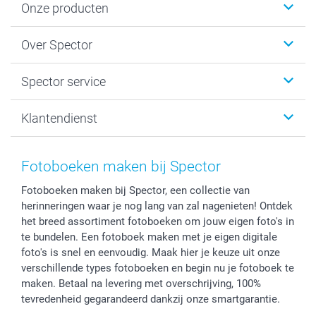
Onze producten
Fotokalenders & Fotoagenda's
Over Spector
Kaartjes
Fotogeschenken
Spector
Spector service
Fotoboeken
Sitemap
Canvas & Wanddecoratie
Voorwaarden
Jouw fotograaf
Klantendienst
Fotoprints, Fotoposter & Fotoalbum met fotoprints
Privacybeleid
smartbonus
MyNameBook
Cookiebeleid
Prijslijst
information.nl@spector.be
Fotokaders, Decoratie en Snoepjes
Mijn orderstatus
Fotoboeken maken bij Spector
Smartphone cases
Fotoboeken maken bij Spector, een collectie van
Stickers en Etiketten
herinneringen waar je nog lang van zal nagenieten! Ontdek
het breed assortiment fotoboeken om jouw eigen foto's in
te bundelen. Een fotoboek maken met je eigen digitale
foto's is snel en eenvoudig. Maak hier je keuze uit onze
verschillende types fotoboeken en begin nu je fotoboek te
maken. Betaal na levering met overschrijving, 100%
tevredenheid gegarandeerd dankzij onze smartgarantie.