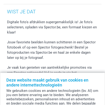
WIST JE DAT
Digitale foto's afdrukken supergemakkelijk is! Je foto's
selecteren, opladen via Spector.be, een formaat kiezen en
klaar!
Jouw favoriete beelden kunnen schitteren in een Spector
fotoboek of op een Spector fotogeschenk! Bestel je
fotoproducten via Spector.be en haal ze enkele dagen
later op bij je fotograaf.
Je vaak kan genieten van aantrekkelijke promoties via
een Spector actiecode! Vul je code in via het
winkelmandje en de korting wordt onmiddellijk toegepast.
Deze website maakt gebruik van cookies en
andere internettechnologieën
We gebruiken cookies en andere technologieën (bv. AI) om
jou een betere ervaring aan te bieden. We analyseren
Alle prijzen zijn in EURO (€) inclusief BTW en exclusief verzendkosten.
websitebezoeken, personaliseren inhoud en advertenties
© smartphoto group. Alle rechten voorbehouden
en bieden sociale media functies aan. We delen bepaalde